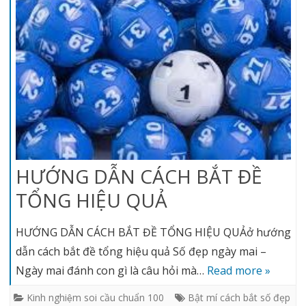
HƯỚNG DẪN CÁCH BẮT ĐỀ
TỔNG HIỆU QUẢ
HƯỚNG DẪN CÁCH BẮT ĐỀ TỔNG HIỆU QUẢở hướng
dẫn cách bắt đề tổng hiệu quả Số đẹp ngày mai –
Ngày mai đánh con gì là câu hỏi mà…
Read more »
Kinh nghiệm soi cầu chuẩn 100
Bật mí cách bắt số đẹp