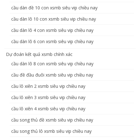
cầu dàn đề 10 con xsmb siêu vip chiều nay
cầu dàn lô 10 con xsmb siêu vip chiều nay
cầu dàn lô 4 con xsmb siêu vip chiều nay
cầu dàn lô 6 con xsmb siêu vip chiều nay
Dự đoán kết quả xsmb chính xác
cầu dàn lô 8 con xsmb siêu vip chiều nay
cầu đề đầu đuôi xsmb siêu vip chiều nay
cầu lô xiên 2 xsmb siêu vip chiều nay
cầu lô xiên 3 xsmb siêu vip chiều nay
cầu lô xiên 4 xsmb siêu vip chiều nay
cầu song thủ đề xsmb siêu vip chiều nay
cầu song thủ lô xsmb siêu vip chiều nay