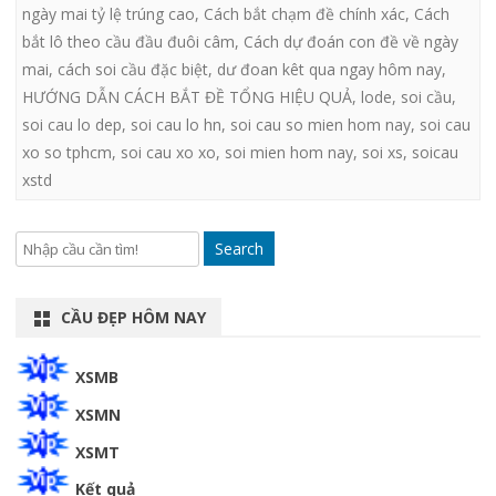
ngày mai tỷ lệ trúng cao
,
Cách bắt chạm đề chính xác
,
Cách
bắt lô theo cầu đầu đuôi câm
,
Cách dự đoán con đề về ngày
mai
,
cách soi cầu đặc biệt
,
dư đoan kêt qua ngay hôm nay
,
HƯỚNG DẪN CÁCH BẮT ĐỀ TỔNG HIỆU QUẢ
,
lode
,
soi cầu
,
soi cau lo dep
,
soi cau lo hn
,
soi cau so mien hom nay
,
soi cau
xo so tphcm
,
soi cau xo xo
,
soi mien hom nay
,
soi xs
,
soicau
xstd
Search
CẦU ĐẸP HÔM NAY
XSMB
XSMN
XSMT
Kết quả