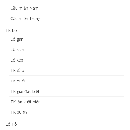
Cầu miền Nam
Cầu miền Trung
TK Lô
Lô gan
Lô xiên
Lô kép
TK đầu
TK đuôi
TK giải đặc biệt
TK lần xuất hiện
TK 00-99
Lô Tô