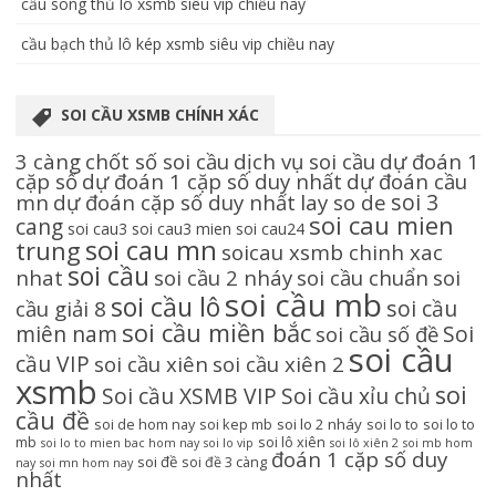
cầu song thủ lô xsmb siêu vip chiều nay
cầu bạch thủ lô kép xsmb siêu vip chiều nay
SOI CẦU XSMB CHÍNH XÁC
3 càng
chốt số soi cầu
dịch vụ soi cầu
dự đoán 1
cặp số
dự đoán 1 cặp số duy nhất
dự đoán cầu
soi 3
mn
dự đoán cặp số duy nhất
lay so de
soi cau mien
cang
soi cau3
soi cau3 mien
soi cau24
soi cau mn
trung
soicau xsmb chinh xac
soi cầu
nhat
soi cầu 2 nháy
soi cầu chuẩn
soi
soi cầu mb
soi cầu lô
soi cầu
cầu giải 8
soi cầu miền bắc
miên nam
Soi
soi cầu số đề
soi cầu
cầu VIP
soi cầu xiên
soi cầu xiên 2
xsmb
soi
Soi cầu XSMB VIP
Soi cầu xỉu chủ
cầu đề
soi de hom nay
soi kep mb
soi lo 2 nháy
soi lo to
soi lo to
mb
soi lô xiên
soi lo to mien bac hom nay
soi lo vip
soi lô xiên 2
soi mb hom
đoán 1 cặp số duy
soi đề
soi đề 3 càng
nay
soi mn hom nay
nhất