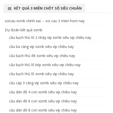
KẾT QUẢ 3 MIỀN CHỐT SỐ SIÊU CHUẨN
soicau xsmb chinh xac – soi cau 3 mien hom nay
Dự đoán kết quả xsmb
cầu bạch thủ lô 2 nháy víp xsmb siêu vip chiều nay
cầu ba càng víp xsmb siêu vip chiều nay
cầu bạch thủ đề xsmb siêu vip chiều nay
cầu bạch thủ lô kép xsmb siêu vip chiều nay
cầu bạch thủ lô xsmb siêu vip chiều nay
cầu cặp 3 càng víp xsmb siêu vip chiều nay
cầu dàn đề 4 con xsmb siêu vip chiều nay
cầu dàn đề 6 con xsmb siêu vip chiều nay
cầu dàn đề 8 con xsmb siêu vip chiều nay