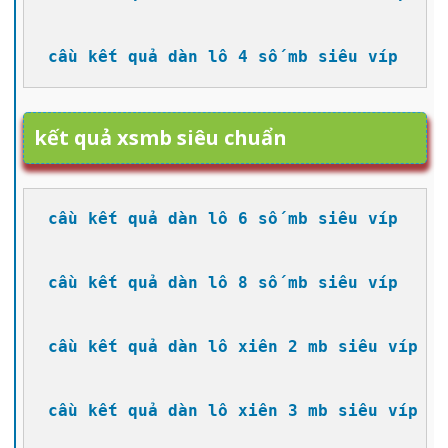
cầu kết quả dàn lô 4 số mb siêu víp
kết quả xsmb siêu chuẩn
cầu kết quả dàn lô 6 số mb siêu víp
cầu kết quả dàn lô 8 số mb siêu víp
cầu kết quả dàn lô xiên 2 mb siêu víp
cầu kết quả dàn lô xiên 3 mb siêu víp