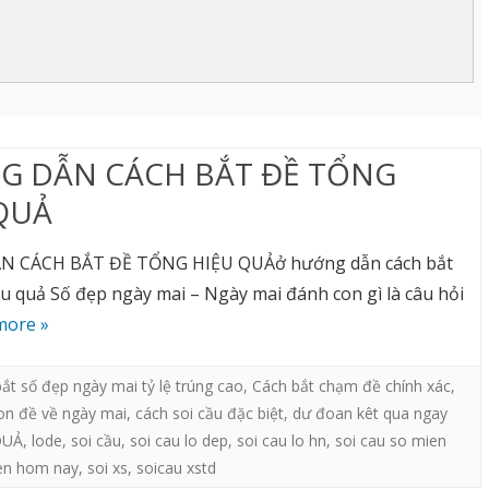
G DẪN CÁCH BẮT ĐỀ TỔNG
QUẢ
 CÁCH BẮT ĐỀ TỔNG HIỆU QUẢở hướng dẫn cách bắt
u quả Số đẹp ngày mai – Ngày mai đánh con gì là câu hỏi
more »
ắt số đẹp ngày mai tỷ lệ trúng cao
,
Cách bắt chạm đề chính xác
,
on đề về ngày mai
,
cách soi cầu đặc biệt
,
dư đoan kêt qua ngay
QUẢ
,
lode
,
soi cầu
,
soi cau lo dep
,
soi cau lo hn
,
soi cau so mien
en hom nay
,
soi xs
,
soicau xstd