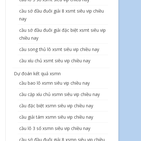
cầu sớ đầu đuôi giải 8 xsmt siêu vip chiều
nay
cầu sớ đầu đuôi giải đặc biệt xsmt siêu vip
chiều nay
cầu song thủ lô xsmt siêu vip chiều nay
cầu xíu chủ xsmt siêu vip chiều nay
Dự đoán kết quả xsmn
cầu bao lô xsmn siêu vip chiều nay
cầu cặp xíu chủ xsmn siêu vip chiều nay
cầu đặc biệt xsmn siêu vip chiều nay
cầu giải tám xsmn siêu vip chiều nay
cầu lô 3 số xsmn siêu vip chiều nay
cầu sớ đầu đuôi giải 8 xsmn siêu vip chiều