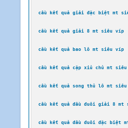
cầu kết quả giải đặc biệt mt si
cầu kết quả giải 8 mt siêu víp
cầu kết quả bao lô mt siêu víp
cầu kết quả cặp xỉu chủ mt siêu
cầu kết quả song thủ lô mt siêu
cầu kết quả đầu đuôi giải 8 mt 
cầu kết quả đầu đuôi đặc biệt m