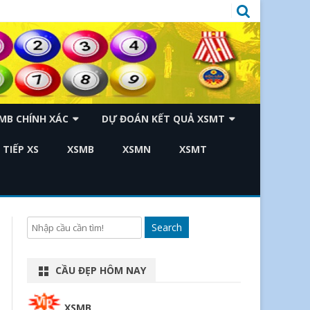
MB CHÍNH XÁC
DỰ ĐOÁN KẾT QUẢ XSMT
ÊU
TIẾP XS
XSMB
CẦU BAO LÔ XSMT SIÊU VIP
XSMN
XSMT
CHIỀU NAY
ÊU
CẦU CẶP XÍU CHỦ XSMT SIÊU
VIP CHIỀU NAY
Search
IP
CẦU ĐẶC BIỆT XSMT SIÊU VIP
CHIỀU NAY
CẦU ĐẸP HÔM NAY
IP
CẦU GIẢI TÁM XSMT SIÊU VIP
CHIỀU NAY
XSMB