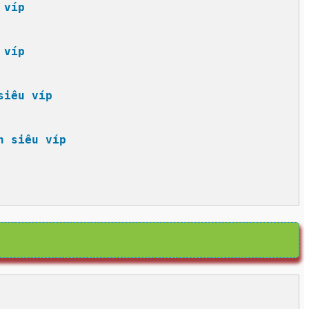
 víp
 víp
siêu víp
n siêu víp