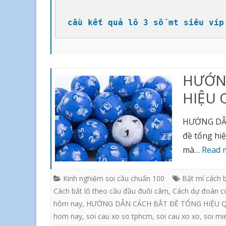
cầu kết quả lô 3 số mt siêu víp
HƯỚN
HIỆU 
HƯỚNG DẪN
đề tổng hiệ
mà…
Read 
Kinh nghiệm soi cầu chuẩn 100
Bật mí cách b
Cách bắt lô theo cầu đầu đuôi câm
,
Cách dự đoán c
hôm nay
,
HƯỚNG DẪN CÁCH BẮT ĐỀ TỔNG HIỆU 
hom nay
,
soi cau xo so tphcm
,
soi cau xo xo
,
soi mi