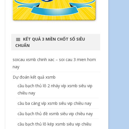
KẾT QUẢ 3 MIỀN CHỐT SỐ SIÊU
CHUẨN
soicau xsmb chinh xac – soi cau 3 mien hom
nay
Dự đoán kết quả xsmb
cầu bạch thủ lô 2 nháy víp xsmb siêu vip
chiều nay
cầu ba càng víp xsmb siêu vip chiều nay
cầu bạch thủ đề xsmb siêu vip chiều nay
cầu bạch thủ lô kép xsmb siêu vip chiều