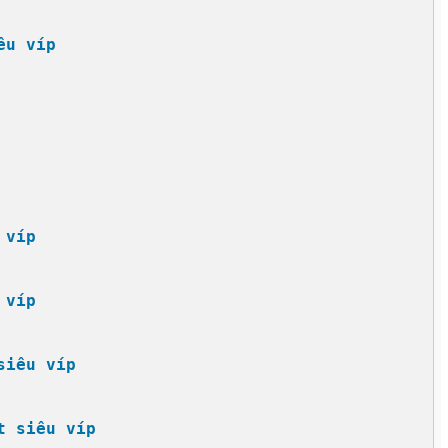
êu víp
 víp
 víp
siêu víp
t siêu víp