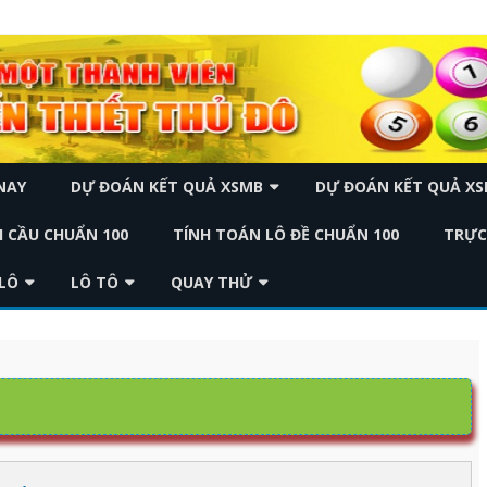
Skip
NAY
DỰ ĐOÁN KẾT QUẢ XSMB
DỰ ĐOÁN KẾT QUẢ XS
to
content
 CẦU CHUẨN 100
CẦU BẠCH THỦ LÔ 2 NHÁY VÍP
TÍNH TOÁN LÔ ĐỀ CHUẨN 100
CẦU DÀN LÔ 8 CON XSMB SI
TRỰC 
XSMB SIÊU VIP CHIỀU NAY
VIP CHIỀU NAY
 LÔ
LÔ TÔ
QUAY THỬ
CẦU BA CÀNG VÍP XSMB SIÊU
CẦU ĐỀ ĐẦU ĐUÔI XSMB SI
B
GAN
VIP CHIỀU NAY
LÔ TÔ MIỀN BẮC
QUAY THỬ XSMB
VIP CHIỀU NAY
XIÊN
CẦU BẠCH THỦ ĐỀ XSMB SIÊU
LÔ TÔ MIỀN NAM
QUAY THỬ XSMT
CẦU LÔ XIÊN 2 XSMB SIÊU V
VIP CHIỀU NAY
CHIỀU NAY
KÉP
LÔ TÔ MIỀN TRUNG
QUAY THỬ XSMN
CẦU BẠCH THỦ LÔ KÉP XSMB
CẦU LÔ XIÊN 3 XSMB SIÊU V
ĐẦU
SIÊU VIP CHIỀU NAY
CHIỀU NAY