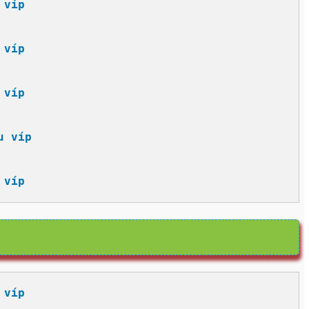
 víp
CẦU DÀN LÔ 4 CON XSMB SIÊU
VIP CHIỀU NAY
 víp
CẦU DÀN LÔ 6 CON XSMB SIÊU
VIP CHIỀU NAY
 víp
u víp
 víp
 víp