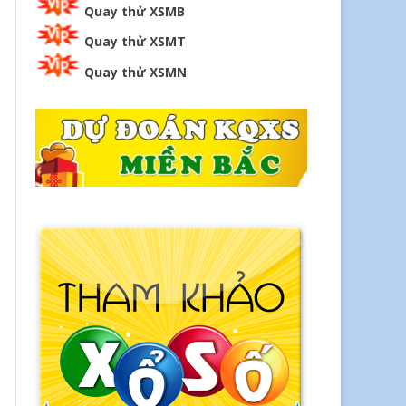
Quay thử XSMB
Quay thử XSMT
Quay thử XSMN