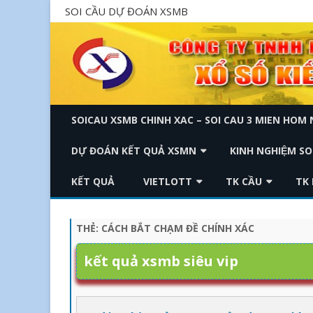
SOI CẦU DỰ ĐOÁN XSMB
SOICAU XSMB CHINH XAC – SOI CAU 3 MIEN HOM 
DỰ ĐOÁN KẾT QUẢ XSMN
KINH NGHIỆM SOI
CẦU BAO LÔ XSMN SIÊU VIP
KẾT QUẢ
VIETLOTT
TK CẦU
TK
CHIỀU NAY
XS MEGA 6/45
TK CẦU BẠCH THỦ (M
LÔ 
CẦU CẶP XÍU CHỦ XSMN SIÊU
THẺ:
CÁCH BẮT CHẠM ĐỀ CHÍNH XÁC
XS MAX 4D
LẬT LIÊN TỤC (MB)
LÔ 
VIP CHIỀU NAY
kết quả xsmb siêu vip
POWER 6/55
VỀ CẢ CẶP (MB)
LÔ 
CẦU ĐẶC BIỆT XSMN SIÊU VIP
CHIỀU NAY
XS MAX 3D
VỀ NHIỀU NHÁY (MB)
TK 