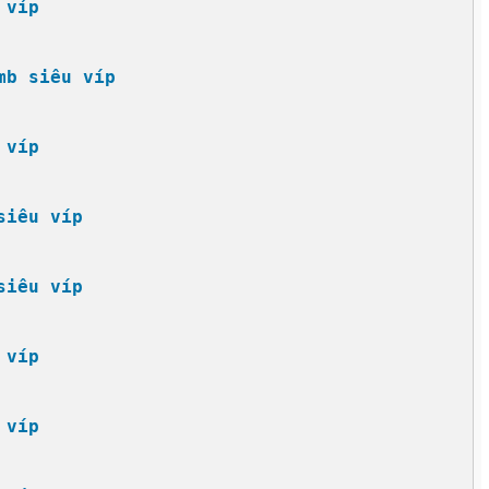
 víp
ĐUÔI
CẦU BẠCH THỦ LÔ XSMB SIÊU
CẦU LÔ XIÊN 4 XSMB SIÊU V
VIP CHIỀU NAY
CHIỀU NAY
IẢI ĐẶC BIỆT
mb siêu víp
CẦU CẶP 3 CÀNG VÍP XSMB SIÊU
CẦU SONG THỦ ĐỀ XSMB SI
LẦN XUẤT HIỆN
VIP CHIỀU NAY
VIP CHIỀU NAY
 víp
0-99
CẦU DÀN ĐỀ 4 CON XSMB SIÊU
CẦU SONG THỦ LÔ XSMB SI
VIP CHIỀU NAY
VIP CHIỀU NAY
siêu víp
CẦU DÀN ĐỀ 6 CON XSMB SIÊU
CẦU SONG THỦ LÔ KÉP XS
VIP CHIỀU NAY
SIÊU VIP CHIỀU NAY
siêu víp
CẦU DÀN ĐỀ 8 CON XSMB SIÊU
VIP CHIỀU NAY
 víp
CẦU DÀN ĐỀ 10 CON XSMB SIÊU
VIP CHIỀU NAY
 víp
CẦU DÀN LÔ 10 CON XSMB SIÊU
VIP CHIỀU NAY