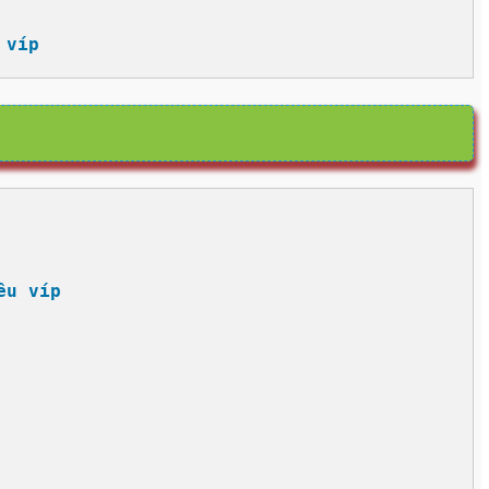
 víp
êu víp