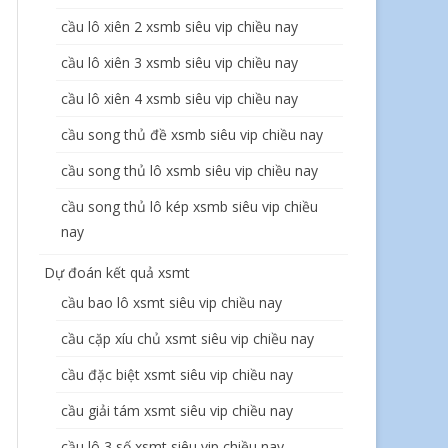
cầu lô xiên 2 xsmb siêu vip chiều nay
cầu lô xiên 3 xsmb siêu vip chiều nay
cầu lô xiên 4 xsmb siêu vip chiều nay
cầu song thủ đề xsmb siêu vip chiều nay
cầu song thủ lô xsmb siêu vip chiều nay
cầu song thủ lô kép xsmb siêu vip chiều
nay
Dự đoán kết quả xsmt
cầu bao lô xsmt siêu vip chiều nay
cầu cặp xíu chủ xsmt siêu vip chiều nay
cầu đặc biệt xsmt siêu vip chiều nay
cầu giải tám xsmt siêu vip chiều nay
cầu lô 3 số xsmt siêu vip chiều nay