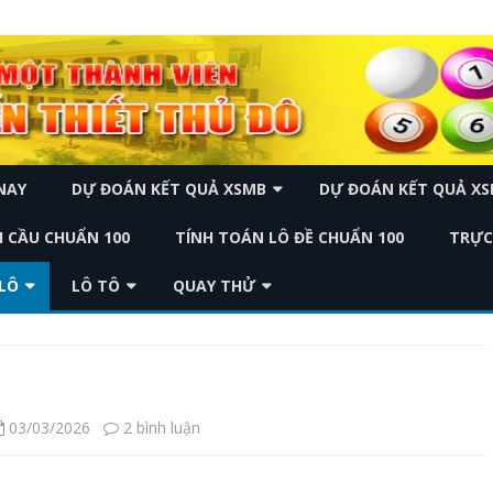
Skip
NAY
DỰ ĐOÁN KẾT QUẢ XSMB
DỰ ĐOÁN KẾT QUẢ XS
to
content
 CẦU CHUẨN 100
CẦU BẠCH THỦ LÔ 2 NHÁY VÍP
TÍNH TOÁN LÔ ĐỀ CHUẨN 100
CẦU DÀN LÔ 8 CON XSMB SI
TRỰC 
XSMB SIÊU VIP CHIỀU NAY
VIP CHIỀU NAY
 LÔ
LÔ TÔ
QUAY THỬ
CẦU BA CÀNG VÍP XSMB SIÊU
CẦU ĐỀ ĐẦU ĐUÔI XSMB SI
B
GAN
VIP CHIỀU NAY
LÔ TÔ MIỀN BẮC
QUAY THỬ XSMB
VIP CHIỀU NAY
XIÊN
CẦU BẠCH THỦ ĐỀ XSMB SIÊU
LÔ TÔ MIỀN NAM
QUAY THỬ XSMT
CẦU LÔ XIÊN 2 XSMB SIÊU V
VIP CHIỀU NAY
CHIỀU NAY
KÉP
LÔ TÔ MIỀN TRUNG
QUAY THỬ XSMN
ở
03/03/2026
2 bình luận
CẦU BẠCH THỦ LÔ KÉP XSMB
CẦU LÔ XIÊN 3 XSMB SIÊU V
Thống
ĐẦU
SIÊU VIP CHIỀU NAY
CHIỀU NAY