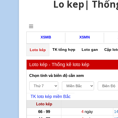
Lo kep| Thống
CẦU GIẢI TÁM XSMN SIÊU VIP
CẦU MIỀN NAM
TK 
CHIỀU NAY
CẦU MIỀN TRUNG
TK G
CẦU LÔ 3 SỐ XSMN SIÊU VIP
CHIỀU NAY
TK 
CẦU SỚ ĐẦU ĐUÔI GIẢI 8 XSMN
TK 0
SIÊU VIP CHIỀU NAY
CẦU SỚ ĐẦU ĐUÔI GIẢI ĐẶC
BIỆT XSMN SIÊU VIP CHIỀU NAY
CẦU SONG THỦ LÔ XSMN SIÊU
VIP CHIỀU NAY
CẦU XÍU CHỦ XSMN SIÊU VIP
CHIỀU NAY