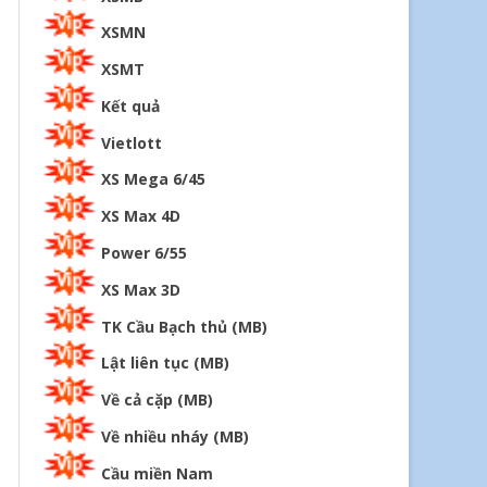
IP
CẦU LÔ 3 SỐ XSMT SIÊU VIP
XSMN
CHIỀU NAY
XSMT
ÊU
CẦU SỚ ĐẦU ĐUÔI GIẢI 8 XSMT
Kết quả
SIÊU VIP CHIỀU NAY
Vietlott
ÊU
CẦU SỚ ĐẦU ĐUÔI GIẢI ĐẶC
XS Mega 6/45
BIỆT XSMT SIÊU VIP CHIỀU NAY
XS Max 4D
MB
CẦU SONG THỦ LÔ XSMT SIÊU
Power 6/55
VIP CHIỀU NAY
XS Max 3D
CẦU XÍU CHỦ XSMT SIÊU VIP
TK Cầu Bạch thủ (MB)
CHIỀU NAY
Lật liên tục (MB)
Về cả cặp (MB)
Về nhiều nháy (MB)
Cầu miền Nam