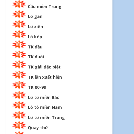
Cầu miền Trung
Lô gan
Lô xiên
Lô kép
TK đầu
TK đuôi
TK giải đặc biệt
TK lần xuất hiện
TK 00-99
Lô tô miền Bắc
Lô tô miền Nam
Lô tô miền Trung
Quay thử