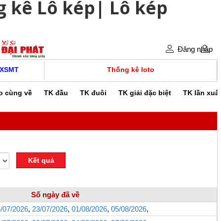
 kê Lô kép| Lô kép
kê
ĐUÔI
CẦU BẠCH THỦ LÔ XSMB SIÊU
CẦU LÔ XIÊN 4 XSMB SIÊU V
lô
VIP CHIỀU NAY
CHIỀU NAY
IẢI ĐẶC BIỆT
kép
CẦU CẶP 3 CÀNG VÍP XSMB SIÊU
CẦU SONG THỦ ĐỀ XSMB SI
LẦN XUẤT HIỆN
VIP CHIỀU NAY
VIP CHIỀU NAY
0-99
CẦU DÀN ĐỀ 4 CON XSMB SIÊU
CẦU SONG THỦ LÔ XSMB SI
VIP CHIỀU NAY
VIP CHIỀU NAY
CẦU DÀN ĐỀ 6 CON XSMB SIÊU
CẦU SONG THỦ LÔ KÉP XS
VIP CHIỀU NAY
SIÊU VIP CHIỀU NAY
CẦU DÀN ĐỀ 8 CON XSMB SIÊU
VIP CHIỀU NAY
CẦU DÀN ĐỀ 10 CON XSMB SIÊU
VIP CHIỀU NAY
CẦU DÀN LÔ 10 CON XSMB SIÊU
VIP CHIỀU NAY