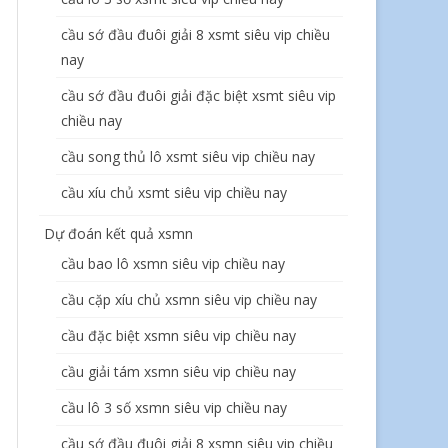
cầu sớ đầu đuôi giải 8 xsmt siêu vip chiều
nay
cầu sớ đầu đuôi giải đặc biệt xsmt siêu vip
chiều nay
cầu song thủ lô xsmt siêu vip chiều nay
cầu xíu chủ xsmt siêu vip chiều nay
Dự đoán kết quả xsmn
cầu bao lô xsmn siêu vip chiều nay
cầu cặp xíu chủ xsmn siêu vip chiều nay
cầu đặc biệt xsmn siêu vip chiều nay
cầu giải tám xsmn siêu vip chiều nay
cầu lô 3 số xsmn siêu vip chiều nay
cầu sớ đầu đuôi giải 8 xsmn siêu vip chiều