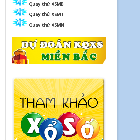
Quay thử XSMB
Quay thử XSMT
Quay thử XSMN