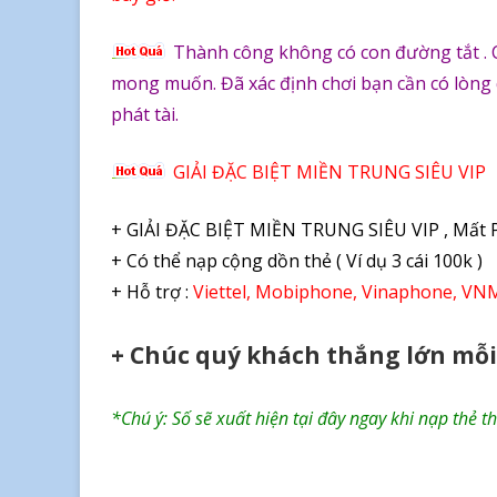
Thành công không có con đường tắt . C
mong muốn. Đã xác định chơi bạn cần có lòng q
phát tài.
GIẢI ĐẶC BIỆT MIỀN TRUNG SIÊU VIP
+ GIẢI ĐẶC BIỆT MIỀN TRUNG SIÊU VIP , Mất P
+ Có thể nạp cộng dồn thẻ ( Ví dụ 3 cái 100k )
+ Hỗ trợ :
Viettel, Mobiphone, Vinaphone, VN
+ Chúc quý khách thắng lớn mỗi
*Chú ý: Số sẽ xuất hiện tại đây ngay khi nạp thẻ t