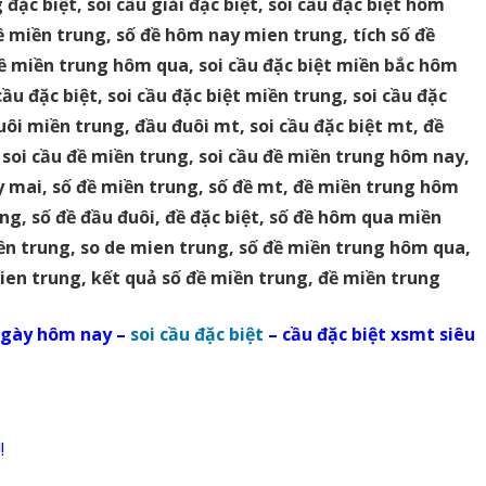
 đặc biệt, soi cầu giải đặc biệt, soi cầu đặc biệt hôm
đặc
ĐUÔI
CẦU BẠCH THỦ LÔ XSMB SIÊU
CẦU LÔ XIÊN 4 XSMB SIÊU V
đề miền trung, số đề hôm nay mien trung, tích số đề
biệt
VIP CHIỀU NAY
CHIỀU NAY
IẢI ĐẶC BIỆT
ề miền trung hôm qua, soi cầu đặc biệt miền bắc hôm
xsmt
cầu đặc biệt, soi cầu đặc biệt miền trung, soi cầu đặc
CẦU CẶP 3 CÀNG VÍP XSMB SIÊU
CẦU SONG THỦ ĐỀ XSMB SI
LẦN XUẤT HIỆN
VIP CHIỀU NAY
VIP CHIỀU NAY
uôi miền trung, đầu đuôi mt, soi cầu đặc biệt mt, đề
siêu
0-99
 soi cầu đề miền trung, soi cầu đề miền trung hôm nay,
vip
CẦU DÀN ĐỀ 4 CON XSMB SIÊU
CẦU SONG THỦ LÔ XSMB SI
 mai, số đề miền trung, số đề mt, đề miền trung hôm
VIP CHIỀU NAY
VIP CHIỀU NAY
chiều
ng, số đề đầu đuôi, đề đặc biệt, số đề hôm qua miền
CẦU DÀN ĐỀ 6 CON XSMB SIÊU
CẦU SONG THỦ LÔ KÉP XS
nay
ền trung, so de mien trung, số đề miền trung hôm qua,
VIP CHIỀU NAY
SIÊU VIP CHIỀU NAY
en trung, kết quả số đề miền trung, đề miền trung
CẦU DÀN ĐỀ 8 CON XSMB SIÊU
VIP CHIỀU NAY
 ngày hôm nay –
soi cầu đặc biệt
– cầu đặc biệt xsmt siêu
CẦU DÀN ĐỀ 10 CON XSMB SIÊU
VIP CHIỀU NAY
CẦU DÀN LÔ 10 CON XSMB SIÊU
!
VIP CHIỀU NAY