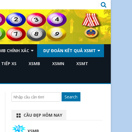
MB CHÍNH XÁC
DỰ ĐOÁN KẾT QUẢ XSMT
ÊU
TIẾP XS
XSMB
CẦU BAO LÔ XSMT SIÊU VIP
XSMN
XSMT
CHIỀU NAY
ÊU
CẦU CẶP XÍU CHỦ XSMT SIÊU
VIP CHIỀU NAY
Search
IP
CẦU ĐẶC BIỆT XSMT SIÊU VIP
CHIỀU NAY
CẦU ĐẸP HÔM NAY
IP
CẦU GIẢI TÁM XSMT SIÊU VIP
CHIỀU NAY
XSMB