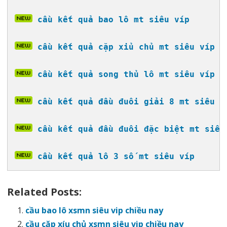
cầu kết quả bao lô mt siêu víp
cầu kết quả cặp xỉu chủ mt siêu víp
cầu kết quả song thủ lô mt siêu víp
cầu kết quả đầu đuôi giải 8 mt siêu v
cầu kết quả đầu đuôi đặc biệt mt siêu
cầu kết quả lô 3 số mt siêu víp
Related Posts:
cầu bao lô xsmn siêu vip chiều nay
cầu cặp xíu chủ xsmn siêu vip chiều nay