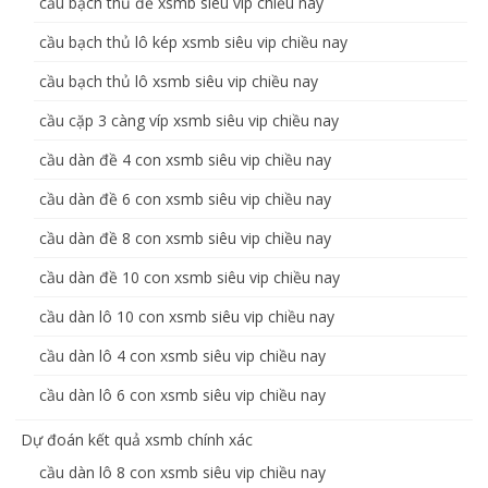
cầu bạch thủ đề xsmb siêu vip chiều nay
cầu bạch thủ lô kép xsmb siêu vip chiều nay
cầu bạch thủ lô xsmb siêu vip chiều nay
cầu cặp 3 càng víp xsmb siêu vip chiều nay
cầu dàn đề 4 con xsmb siêu vip chiều nay
cầu dàn đề 6 con xsmb siêu vip chiều nay
cầu dàn đề 8 con xsmb siêu vip chiều nay
cầu dàn đề 10 con xsmb siêu vip chiều nay
cầu dàn lô 10 con xsmb siêu vip chiều nay
cầu dàn lô 4 con xsmb siêu vip chiều nay
cầu dàn lô 6 con xsmb siêu vip chiều nay
Dự đoán kết quả xsmb chính xác
cầu dàn lô 8 con xsmb siêu vip chiều nay