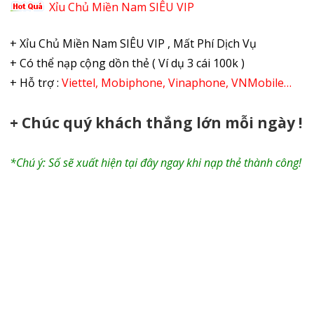
Xỉu Chủ Miền Nam SIÊU VIP
+ Xỉu Chủ Miền Nam SIÊU VIP , Mất Phí Dịch Vụ
+ Có thể nạp cộng dồn thẻ ( Ví dụ 3 cái 100k )
+ Hỗ trợ :
Viettel, Mobiphone, Vinaphone, VNMobile…
+ Chúc quý khách thắng lớn mỗi ngày !
*Chú ý: Số sẽ xuất hiện tại đây ngay khi nạp thẻ thành công!