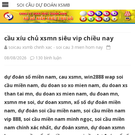
SOI CẦU DỰ ĐOÁN XSMB
Skip
to
content
cầu xíu chủ xsmn siêu vip chiều nay
soicau xsmb chinh xac - soi cau 3 mien hom nay
ở
08/08/2026
130 bình luận
cầu
dự đoán số miền nam, cau xsmn, win2888 wap soi
xíu
cầu miền nam, du doan so xo mien nam, du doan xs
chủ
than tai mn, du doan xs mien nam, du đoan mn,
xsmn
xsmn me soi, dư doan xsmn, xổ số dự đoán miền
nam, dự đoán soi cầu miền nam, soi cầu miền nam
siêu
vip 888, soi cầu miền nam minh ngọc, soi cầu miền
vip
nam chính xác nhất, dư đoán xsmn, dự doan xsmn
chiều