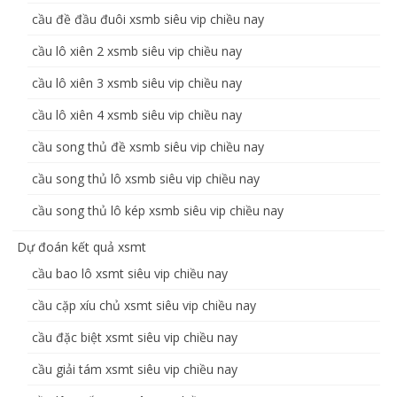
cầu đề đầu đuôi xsmb siêu vip chiều nay
cầu lô xiên 2 xsmb siêu vip chiều nay
cầu lô xiên 3 xsmb siêu vip chiều nay
cầu lô xiên 4 xsmb siêu vip chiều nay
cầu song thủ đề xsmb siêu vip chiều nay
cầu song thủ lô xsmb siêu vip chiều nay
cầu song thủ lô kép xsmb siêu vip chiều nay
Dự đoán kết quả xsmt
cầu bao lô xsmt siêu vip chiều nay
cầu cặp xíu chủ xsmt siêu vip chiều nay
cầu đặc biệt xsmt siêu vip chiều nay
cầu giải tám xsmt siêu vip chiều nay