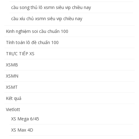
cầu song thủ lô xsmn siêu vip chiều nay
cầu xíu chủ xsmn siêu vip chiều nay
Kinh nghiệm soi cầu chuẩn 100
Tính toán lô đề chuẩn 100
TRỰC TIẾP XS
XSMB
XSMN
XSMT
Kết quả
Vietlott
XS Mega 6/45
XS Max 4D