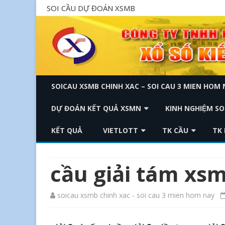
SOI CẦU DỰ ĐOÁN XSMB
SOICAU XSMB CHINH XAC – SOI CAU 3 MIEN HOM 
DỰ ĐOÁN KẾT QUẢ XSMN
KINH NGHIỆM SOI
CẦU BAO LÔ XSMN SIÊU VIP
KẾT QUẢ
VIETLOTT
TK CẦU
TK
CHIỀU NAY
XS MEGA 6/45
TK CẦU BẠCH THỦ (M
LÔ 
CẦU CẶP XÍU CHỦ XSMN SIÊU
cầu giải tám xsm
XS MAX 4D
LẬT LIÊN TỤC (MB)
LÔ 
VIP CHIỀU NAY
POWER 6/55
VỀ CẢ CẶP (MB)
LÔ 
CẦU ĐẶC BIỆT XSMN SIÊU VIP
soicau xsmb chinh xac - soi cau 3 mien hom nay
CHIỀU NAY
XS MAX 3D
VỀ NHIỀU NHÁY (MB)
TK 