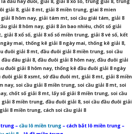
 là đầu hay đuôi, giải 8, giải 8 xổ số, trúng giải 8, trúng
giải
ĐUÔI
CẦU BẠCH THỦ LÔ XSMB SIÊU
CẦU LÔ XIÊN 4 XSMB SIÊU V
đuôi giải 8, giải 8 mt, giải 8 miền trung, giai 8 mien
tám
VIP CHIỀU NAY
CHIỀU NAY
IẢI ĐẶC BIỆT
, giải 8 hôm nay, giải tám mt, soi cầu giái tám, giải 8
xsmt
i cầu giải 8 hôm nay, giải 8 ăn bao nhiêu, chốt số giải
CẦU CẶP 3 CÀNG VÍP XSMB SIÊU
CẦU SONG THỦ ĐỀ XSMB SI
LẦN XUẤT HIỆN
VIP CHIỀU NAY
VIP CHIỀU NAY
giải 8 xổ số, giải 8 xổ số miền trung, giải 8 vé số, kết
siêu
0-99
 8 ngày mai, thống kê giải 8 ngày mai, thống kê giải 8,
vip
CẦU DÀN ĐỀ 4 CON XSMB SIÊU
CẦU SONG THỦ LÔ XSMB SI
u đuôi giải 8 mt, đầu đuôi giải 8 miền trung, soi cầu
VIP CHIỀU NAY
VIP CHIỀU NAY
chiều
m đầu đâu giải 8, đầu đuôi giải 8 hôm nay, đầu đuôi giải
CẦU DÀN ĐỀ 6 CON XSMB SIÊU
CẦU SONG THỦ LÔ KÉP XS
nay
đầu đuôi giải 8 hôm nay, thống kê đầu đuôi giải 8 ngày
VIP CHIỀU NAY
SIÊU VIP CHIỀU NAY
 đuôi giải 8 xsmt, sớ đầu đuôi mt, giải 8 mt, giải 8 miền
CẦU DÀN ĐỀ 8 CON XSMB SIÊU
 nay, soi cầu giải 8 miền trung, soi cầu giải 8 mt, soi
VIP CHIỀU NAY
y, chốt số giải 8 mt, lấy số giải 8 miền trung, soi cầu
 giải 8 miền trung, đầu đuôi giải 8, soi cầu đầu đuôi giải
CẦU DÀN ĐỀ 10 CON XSMB SIÊU
 giải 8 miền trung, cách soi cầu giải 8
VIP CHIỀU NAY
CẦU DÀN LÔ 10 CON XSMB SIÊU
 trung –
cầu lô miền trung
– cách bắt lô miền trung –
VIP CHIỀU NAY
ầu giải 8
– lô đề miền trung