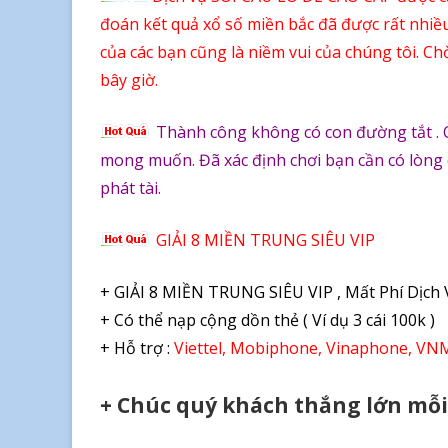
đoán kết quả xổ số miền bắc đã được rất nhiều
của các bạn cũng là niềm vui của chúng tôi. C
bây giờ.
Thành công không có con đường tắt . C
mong muốn. Đã xác định chơi bạn cần có lòng q
phát tài.
GIẢI 8 MIỀN TRUNG SIÊU VIP
+ GIẢI 8 MIỀN TRUNG SIÊU VIP , Mất Phí Dịch
+ Có thể nạp cộng dồn thẻ ( Ví dụ 3 cái 100k )
+ Hỗ trợ :
Viettel, Mobiphone, Vinaphone, VN
+ Chúc quý khách thắng lớn mỗi