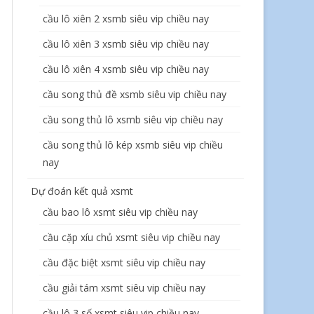
cầu lô xiên 2 xsmb siêu vip chiều nay
cầu lô xiên 3 xsmb siêu vip chiều nay
cầu lô xiên 4 xsmb siêu vip chiều nay
cầu song thủ đề xsmb siêu vip chiều nay
cầu song thủ lô xsmb siêu vip chiều nay
cầu song thủ lô kép xsmb siêu vip chiều
nay
Dự đoán kết quả xsmt
cầu bao lô xsmt siêu vip chiều nay
cầu cặp xíu chủ xsmt siêu vip chiều nay
cầu đặc biệt xsmt siêu vip chiều nay
cầu giải tám xsmt siêu vip chiều nay
cầu lô 3 số xsmt siêu vip chiều nay