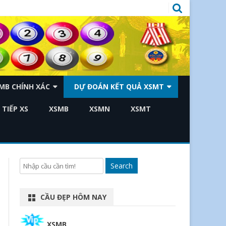
MB CHÍNH XÁC
DỰ ĐOÁN KẾT QUẢ XSMT
ÊU
TIẾP XS
XSMB
CẦU BAO LÔ XSMT SIÊU VIP
XSMN
XSMT
CHIỀU NAY
ÊU
CẦU CẶP XÍU CHỦ XSMT SIÊU
VIP CHIỀU NAY
Search
IP
CẦU ĐẶC BIỆT XSMT SIÊU VIP
CHIỀU NAY
CẦU ĐẸP HÔM NAY
IP
CẦU GIẢI TÁM XSMT SIÊU VIP
CHIỀU NAY
XSMB