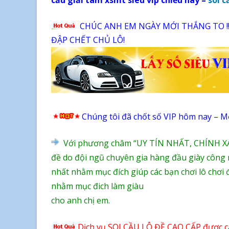
CHÚC ANH EM NGÀY MỚI THẮNG TO !!
ĐẬP CHẾT CHỦ LÔ!
Chúng tôi đã chốt số VIP hôm nay – Mờ
Với phương châm “UY TÍN NHẤT, CHÍNH XÁC 
đề do đội ngũ chuyên gia hàng đầu giày côn
nhất nhằm mục đích giúp các bạn chơi lô chơi 
nhằm mục đich làm giàu
cho anh chị em
.
Dịch vụ SOI CẦU LÔ ĐỀ CAO CẤP được cá