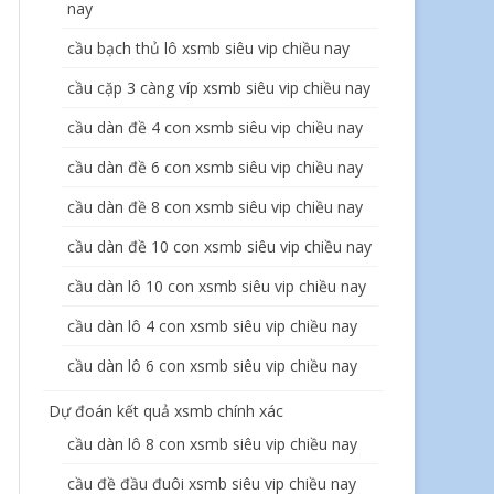
nay
cầu bạch thủ lô xsmb siêu vip chiều nay
cầu cặp 3 càng víp xsmb siêu vip chiều nay
cầu dàn đề 4 con xsmb siêu vip chiều nay
cầu dàn đề 6 con xsmb siêu vip chiều nay
cầu dàn đề 8 con xsmb siêu vip chiều nay
cầu dàn đề 10 con xsmb siêu vip chiều nay
cầu dàn lô 10 con xsmb siêu vip chiều nay
cầu dàn lô 4 con xsmb siêu vip chiều nay
cầu dàn lô 6 con xsmb siêu vip chiều nay
Dự đoán kết quả xsmb chính xác
cầu dàn lô 8 con xsmb siêu vip chiều nay
cầu đề đầu đuôi xsmb siêu vip chiều nay