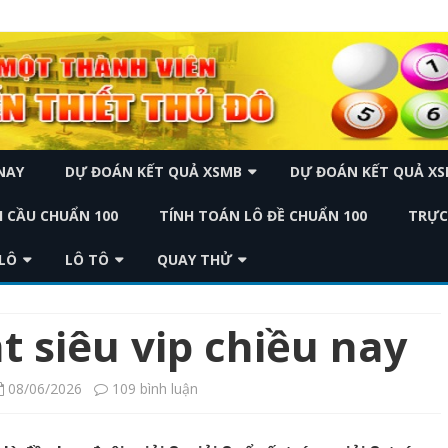
Skip
NAY
DỰ ĐOÁN KẾT QUẢ XSMB
DỰ ĐOÁN KẾT QUẢ XS
to
content
 CẦU CHUẨN 100
CẦU BẠCH THỦ LÔ 2 NHÁY VÍP
TÍNH TOÁN LÔ ĐỀ CHUẨN 100
CẦU DÀN LÔ 8 CON XSMB SI
TRỰC 
XSMB SIÊU VIP CHIỀU NAY
VIP CHIỀU NAY
 LÔ
LÔ TÔ
QUAY THỬ
CẦU BA CÀNG VÍP XSMB SIÊU
CẦU ĐỀ ĐẦU ĐUÔI XSMB SI
B
GAN
VIP CHIỀU NAY
LÔ TÔ MIỀN BẮC
QUAY THỬ XSMB
VIP CHIỀU NAY
t siêu vip chiều nay
XIÊN
CẦU BẠCH THỦ ĐỀ XSMB SIÊU
LÔ TÔ MIỀN NAM
QUAY THỬ XSMT
CẦU LÔ XIÊN 2 XSMB SIÊU V
VIP CHIỀU NAY
CHIỀU NAY
KÉP
LÔ TÔ MIỀN TRUNG
QUAY THỬ XSMN
ở
08/06/2026
109 bình luận
CẦU BẠCH THỦ LÔ KÉP XSMB
CẦU LÔ XIÊN 3 XSMB SIÊU V
cầu
ĐẦU
SIÊU VIP CHIỀU NAY
CHIỀU NAY