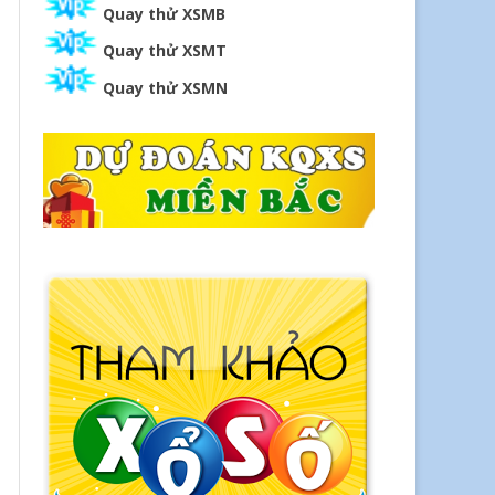
Quay thử XSMB
Quay thử XSMT
Quay thử XSMN