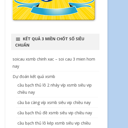
KẾT QUẢ 3 MIỀN CHỐT SỐ SIÊU
CHUẨN
soicau xsmb chinh xac – soi cau 3 mien hom
nay
Dự đoán kết quả xsmb
cầu bạch thủ lô 2 nháy víp xsmb siêu vip
chiều nay
cầu ba càng víp xsmb siêu vip chiều nay
cầu bạch thủ đề xsmb siêu vip chiều nay
cầu bạch thủ lô kép xsmb siêu vip chiều