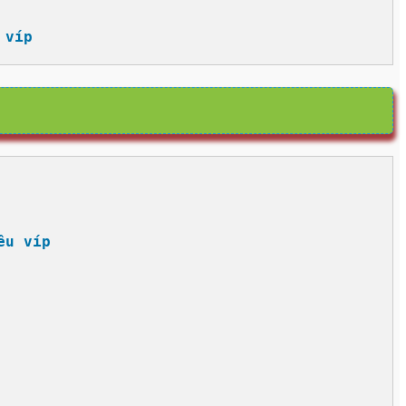
 víp
êu víp