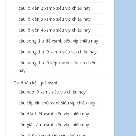
cầu lô xiên 2 xsmb siêu vip chiều nay
cầu lô xiên 3 xsmb siêu vip chiều nay
cầu lô xiên 4 xsmb siêu vip chiều nay
cầu song thủ đề xsmb siêu vip chiều nay
cầu song thủ lô xsmb siêu vip chiều nay
cầu song thủ lô kép xsmb siêu vip chiều
nay
Dự đoán kết quả xsmt
cầu bao lô xsmt siêu vip chiều nay
cầu cặp xíu chủ xsmt siêu vip chiều nay
cầu đặc biệt xsmt siêu vip chiều nay
cầu giải tám xsmt siêu vip chiều nay
cầu lô 3 số xsmt siêu vip chiều nay