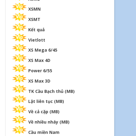
IP
CẦU LÔ 3 SỐ XSMT SIÊU VIP
XSMN
CHIỀU NAY
XSMT
ÊU
CẦU SỚ ĐẦU ĐUÔI GIẢI 8 XSMT
Kết quả
SIÊU VIP CHIỀU NAY
Vietlott
ÊU
CẦU SỚ ĐẦU ĐUÔI GIẢI ĐẶC
XS Mega 6/45
BIỆT XSMT SIÊU VIP CHIỀU NAY
XS Max 4D
MB
CẦU SONG THỦ LÔ XSMT SIÊU
Power 6/55
VIP CHIỀU NAY
XS Max 3D
CẦU XÍU CHỦ XSMT SIÊU VIP
TK Cầu Bạch thủ (MB)
CHIỀU NAY
Lật liên tục (MB)
Về cả cặp (MB)
Về nhiều nháy (MB)
Cầu miền Nam