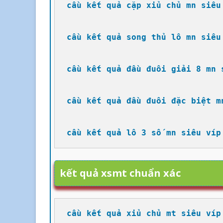
cầu kết quả cặp xỉu chủ mn siêu
cầu kết quả song thủ lô mn siêu
cầu kết quả đầu đuôi giải 8 mn 
cầu kết quả đầu đuôi đặc biệt m
cầu kết quả lô 3 số mn siêu víp
kết quả xsmt chuẩn xác
cầu kết quả xỉu chủ mt siêu víp