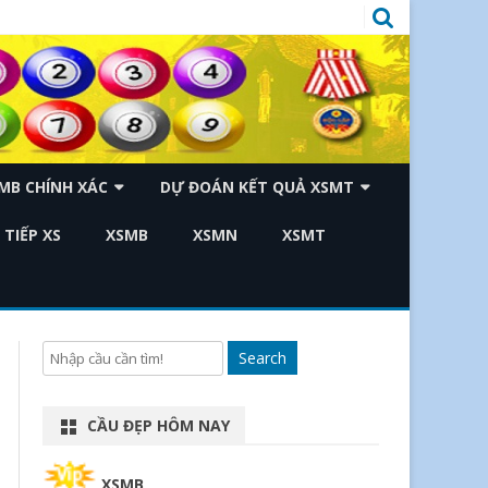
MB CHÍNH XÁC
DỰ ĐOÁN KẾT QUẢ XSMT
ÊU
TIẾP XS
XSMB
CẦU BAO LÔ XSMT SIÊU VIP
XSMN
XSMT
CHIỀU NAY
ÊU
CẦU CẶP XÍU CHỦ XSMT SIÊU
VIP CHIỀU NAY
Search
IP
CẦU ĐẶC BIỆT XSMT SIÊU VIP
CHIỀU NAY
CẦU ĐẸP HÔM NAY
IP
CẦU GIẢI TÁM XSMT SIÊU VIP
CHIỀU NAY
XSMB