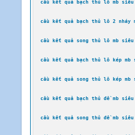
CẦU GIẢI TÁM XSMN SIÊU VIP
 cầu kết quả bạch thủ lô mb siêu
CẦU MIỀN NAM
TK 
CHIỀU NAY
CẦU MIỀN TRUNG
TK G
CẦU LÔ 3 SỐ XSMN SIÊU VIP
cầu kết quả bạch thủ lô 2 nháy 
CHIỀU NAY
TK 
CẦU SỚ ĐẦU ĐUÔI GIẢI 8 XSMN
cầu kết quả song thủ lô mb siêu
TK 0
SIÊU VIP CHIỀU NAY
CẦU SỚ ĐẦU ĐUÔI GIẢI ĐẶC
cầu kết quả bạch thủ lô kép mb 
BIỆT XSMN SIÊU VIP CHIỀU NAY
CẦU SONG THỦ LÔ XSMN SIÊU
cầu kết quả song thủ lô kép mb 
VIP CHIỀU NAY
CẦU XÍU CHỦ XSMN SIÊU VIP
cầu kết quả bạch thủ đề mb siêu
CHIỀU NAY
cầu kết quả song thủ đề mb siêu