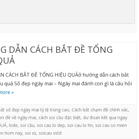
G DẪN CÁCH BẮT ĐỀ TỔNG
QUẢ
 CÁCH BẮT ĐỀ TỔNG HIỆU QUẢở hướng dẫn cách bắt
u quả Số đẹp ngày mai – Ngày mai đánh con gì là câu hỏi
more »
ắt số đẹp ngày mai tỷ lệ trúng cao
,
Cách bắt chạm đề chính xác
,
on đề về ngày mai
,
cách soi cầu đặc biệt
,
dư đoan kêt qua ngay
QUẢ
,
lode
,
soi cầu
,
soi cau lo dep
,
soi cau lo hn
,
soi cau so mien
en hom nay
,
soi xs
,
soicau xstd