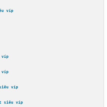
êu víp
 víp
 víp
siêu víp
t siêu víp