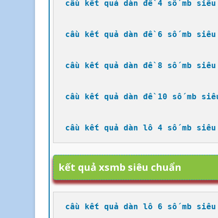
cầu kết quả dàn đề 4 số mb siêu
cầu kết quả dàn đề 6 số mb siêu
cầu kết quả dàn đề 8 số mb siêu
cầu kết quả dàn đề 10 số mb siê
cầu kết quả dàn lô 4 số mb siêu
kết quả xsmb siêu chuẩn
cầu kết quả dàn lô 6 số mb siêu