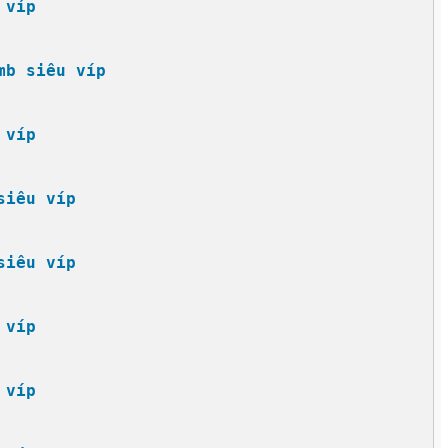
 víp
ĐUÔI
CẦU BẠCH THỦ LÔ XSMB SIÊU
CẦU LÔ XIÊN 4 XSMB SIÊU V
VIP CHIỀU NAY
CHIỀU NAY
IẢI ĐẶC BIỆT
mb siêu víp
CẦU CẶP 3 CÀNG VÍP XSMB SIÊU
CẦU SONG THỦ ĐỀ XSMB SI
LẦN XUẤT HIỆN
VIP CHIỀU NAY
VIP CHIỀU NAY
 víp
0-99
CẦU DÀN ĐỀ 4 CON XSMB SIÊU
CẦU SONG THỦ LÔ XSMB SI
VIP CHIỀU NAY
VIP CHIỀU NAY
siêu víp
CẦU DÀN ĐỀ 6 CON XSMB SIÊU
CẦU SONG THỦ LÔ KÉP XS
VIP CHIỀU NAY
SIÊU VIP CHIỀU NAY
siêu víp
CẦU DÀN ĐỀ 8 CON XSMB SIÊU
VIP CHIỀU NAY
 víp
CẦU DÀN ĐỀ 10 CON XSMB SIÊU
VIP CHIỀU NAY
 víp
CẦU DÀN LÔ 10 CON XSMB SIÊU
VIP CHIỀU NAY