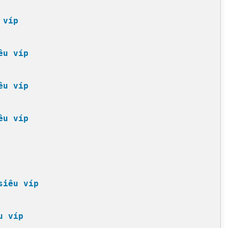
 víp
êu víp
êu víp
êu víp
siêu víp
u víp