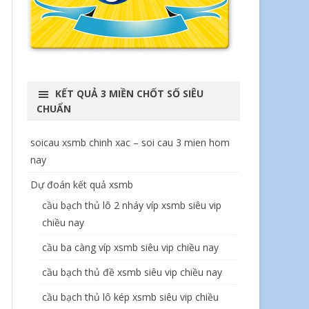
KẾT QUẢ 3 MIỀN CHỐT SỐ SIÊU
CHUẨN
soicau xsmb chinh xac – soi cau 3 mien hom
nay
Dự đoán kết quả xsmb
cầu bạch thủ lô 2 nháy víp xsmb siêu vip
chiều nay
cầu ba càng víp xsmb siêu vip chiều nay
cầu bạch thủ đề xsmb siêu vip chiều nay
cầu bạch thủ lô kép xsmb siêu vip chiều