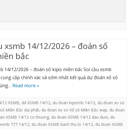
u xsmb 14/12/2026 – đoán số
miền bắc
mb 14/12/2026 – đoán số kqxs miền bắc Soi cầu xsmb
 cung cấp chính xác và sớm nhất kết quả dự đoán xổ số
cùng…
Read more »
14/12 XSMB
,
dd XSMB 14/12
,
du doan kqxsmb 14/12
,
du doan xo so
số Miền Bắc dại phát
,
du doan xo so Xổ số Miền Bắc wap
,
du doan
an XSMB 14/12 co thuong
,
du doan XSMB 14/12 dau duoi
,
du
xsmb 777 14/12
,
du doan XSMB bach thu lo 14/12
,
du doan XSMB