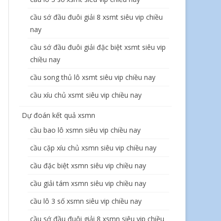
cầu sớ đầu đuôi giải 8 xsmt siêu vip chiều
nay
cầu sớ đầu đuôi giải đặc biệt xsmt siêu vip
chiều nay
cầu song thủ lô xsmt siêu vip chiều nay
cầu xíu chủ xsmt siêu vip chiều nay
Dự đoán kết quả xsmn
cầu bao lô xsmn siêu vip chiều nay
cầu cặp xíu chủ xsmn siêu vip chiều nay
cầu đặc biệt xsmn siêu vip chiều nay
cầu giải tám xsmn siêu vip chiều nay
cầu lô 3 số xsmn siêu vip chiều nay
cầu sớ đầu đuôi giải 8 xsmn siêu vip chiều