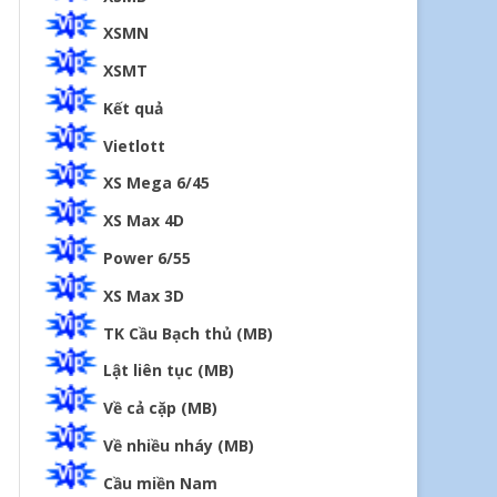
IP
CẦU LÔ 3 SỐ XSMT SIÊU VIP
XSMN
CHIỀU NAY
XSMT
ÊU
CẦU SỚ ĐẦU ĐUÔI GIẢI 8 XSMT
Kết quả
SIÊU VIP CHIỀU NAY
Vietlott
ÊU
CẦU SỚ ĐẦU ĐUÔI GIẢI ĐẶC
XS Mega 6/45
BIỆT XSMT SIÊU VIP CHIỀU NAY
XS Max 4D
MB
CẦU SONG THỦ LÔ XSMT SIÊU
Power 6/55
VIP CHIỀU NAY
XS Max 3D
CẦU XÍU CHỦ XSMT SIÊU VIP
TK Cầu Bạch thủ (MB)
CHIỀU NAY
Lật liên tục (MB)
Về cả cặp (MB)
Về nhiều nháy (MB)
Cầu miền Nam