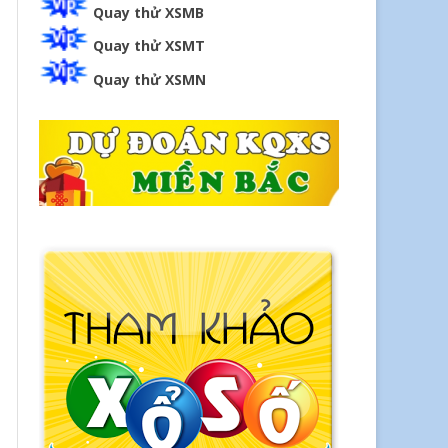
Quay thử XSMB
Quay thử XSMT
Quay thử XSMN