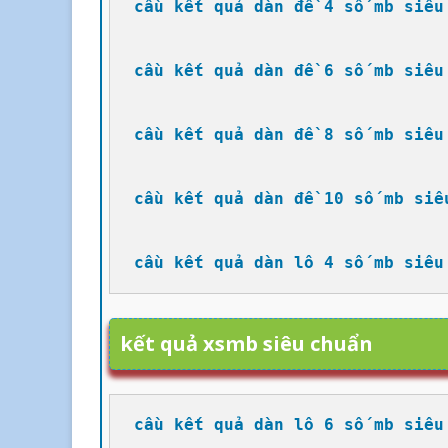
cầu kết quả dàn đề 4 số mb siêu
cầu kết quả dàn đề 6 số mb siêu
cầu kết quả dàn đề 8 số mb siêu
cầu kết quả dàn đề 10 số mb siê
cầu kết quả dàn lô 4 số mb siêu
kết quả xsmb siêu chuẩn
cầu kết quả dàn lô 6 số mb siêu