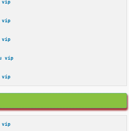
 víp
CẦU DÀN LÔ 4 CON XSMB SIÊU
VIP CHIỀU NAY
 víp
CẦU DÀN LÔ 6 CON XSMB SIÊU
VIP CHIỀU NAY
 víp
u víp
 víp
 víp