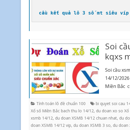
cầu kết quả lô 3 số mt siêu víp
Soi cầ
kqxs 
Soi cầu xs
14/12/2026
Miền Bắc 
Tính toán lô đề chuẩn 100
bi quyet soi cau 
Xổ số Miền Bắc bach thu lo 14/12
,
du doan xo so Xổ 
xsmb 14/12
,
du doan XSMB 14/12 chuan nhat
,
du do
doan XSMB 14/12 vip
,
du doan XSMB 3 so
,
du doan 