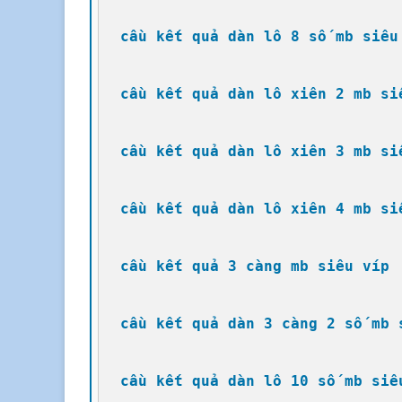
cầu kết quả dàn lô 8 số mb siêu
cầu kết quả dàn lô xiên 2 mb si
cầu kết quả dàn lô xiên 3 mb si
cầu kết quả dàn lô xiên 4 mb si
cầu kết quả 3 càng mb siêu víp
cầu kết quả dàn 3 càng 2 số mb 
cầu kết quả dàn lô 10 số mb siê