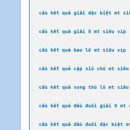
cầu kết quả giải đặc biệt mt si
cầu kết quả giải 8 mt siêu víp
cầu kết quả bao lô mt siêu víp
cầu kết quả cặp xỉu chủ mt siêu
cầu kết quả song thủ lô mt siêu
cầu kết quả đầu đuôi giải 8 mt 
cầu kết quả đầu đuôi đặc biệt m