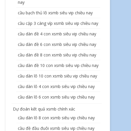
nay
cầu bạch thủ lô xsmb siêu vip chiều nay
cầu cặp 3 càng víp xsmb siêu vip chiều nay
cầu dàn đề 4 con xsmb siêu vip chiều nay
cầu dàn đề 6 con xsmb siêu vip chiều nay
cầu dàn đề 8 con xsmb siêu vip chiều nay
cầu dàn đề 10 con xsmb siêu vip chiều nay
cầu dàn lô 10 con xsmb siêu vip chiều nay
cầu dàn lô 4 con xsmb siêu vip chiều nay
cầu dàn lô 6 con xsmb siêu vip chiều nay
Dự đoán kết quả xsmb chính xác
cầu dàn lô 8 con xsmb siêu vip chiều nay
cầu đề đầu đuôi xsmb siêu vip chiều nay