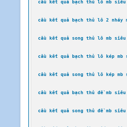
CẦU GIẢI TÁM XSMN SIÊU VIP
 cầu kết quả bạch thủ lô mb siêu
CẦU MIỀN NAM
TK 
CHIỀU NAY
CẦU MIỀN TRUNG
TK G
CẦU LÔ 3 SỐ XSMN SIÊU VIP
cầu kết quả bạch thủ lô 2 nháy 
CHIỀU NAY
TK 
CẦU SỚ ĐẦU ĐUÔI GIẢI 8 XSMN
cầu kết quả song thủ lô mb siêu
TK 0
SIÊU VIP CHIỀU NAY
CẦU SỚ ĐẦU ĐUÔI GIẢI ĐẶC
cầu kết quả bạch thủ lô kép mb 
BIỆT XSMN SIÊU VIP CHIỀU NAY
CẦU SONG THỦ LÔ XSMN SIÊU
cầu kết quả song thủ lô kép mb 
VIP CHIỀU NAY
CẦU XÍU CHỦ XSMN SIÊU VIP
cầu kết quả bạch thủ đề mb siêu
CHIỀU NAY
cầu kết quả song thủ đề mb siêu