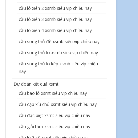
cầu lô xiên 2 xsmb siêu vip chiều nay
cầu lô xiên 3 xsmb siêu vip chiều nay
cầu lô xiên 4 xsmb siêu vip chiều nay
cầu song thủ đề xsmb siêu vip chiều nay
cầu song thủ lô xsmb siêu vip chiều nay
cầu song thủ lô kép xsmb siêu vip chiều
nay
Dự đoán kết quả xsmt
cầu bao lô xsmt siêu vip chiều nay
cầu cặp xíu chủ xsmt siêu vip chiều nay
cầu đặc biệt xsmt siêu vip chiều nay
cầu giải tám xsmt siêu vip chiều nay
cầu lô 3 số xsmt siêu vip chiều nay