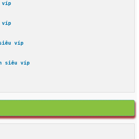
 víp
 víp
siêu víp
n siêu víp