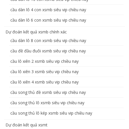
cầu dàn lô 4 con xsmb siêu vip chiều nay
cầu dàn lô 6 con xsmb siêu vip chiều nay
Dự đoán kết quả xsmb chính xác
cầu dàn lô 8 con xsmb siêu vip chiều nay
cầu đề đầu đuôi xsmb siêu vip chiều nay
cầu lô xiên 2 xsmb siêu vip chiều nay
cầu lô xiên 3 xsmb siêu vip chiều nay
cầu lô xiên 4 xsmb siêu vip chiều nay
cầu song thủ đề xsmb siêu vip chiều nay
cầu song thủ lô xsmb siêu vip chiều nay
cầu song thủ lô kép xsmb siêu vip chiều nay
Dự đoán kết quả xsmt