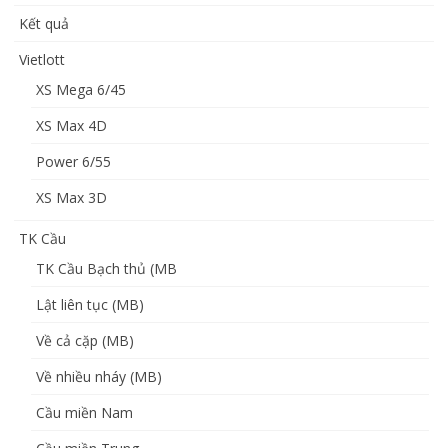
Kết quả
Vietlott
XS Mega 6/45
XS Max 4D
Power 6/55
XS Max 3D
TK Cầu
TK Cầu Bạch thủ (MB
Lật liên tục (MB)
Về cả cặp (MB)
Về nhiều nháy (MB)
Cầu miền Nam