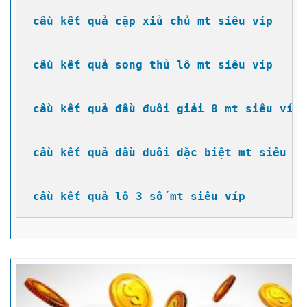
cầu kết quả cặp xỉu chủ mt siêu víp
cầu kết quả song thủ lô mt siêu víp
cầu kết quả đầu đuôi giải 8 mt siêu víp
cầu kết quả đầu đuôi đặc biệt mt siêu ví
cầu kết quả lô 3 số mt siêu víp