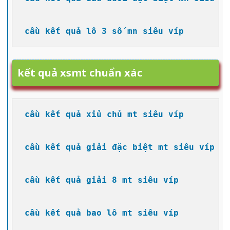
cầu kết quả lô 3 số mn siêu víp
kết quả xsmt chuẩn xác
cầu kết quả xỉu chủ mt siêu víp
cầu kết quả giải đặc biệt mt siêu víp
cầu kết quả giải 8 mt siêu víp
cầu kết quả bao lô mt siêu víp