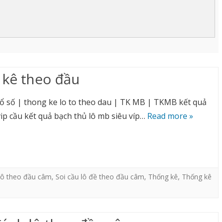
 kê theo đầu
ổ số | thong ke lo to theo dau | TK MB | TKMB kết quả
ip cầu kết quả bạch thủ lô mb siêu víp…
Read more »
 lô theo đầu câm
,
Soi cầu lô đề theo đầu câm
,
Thống kê
,
Thống kê