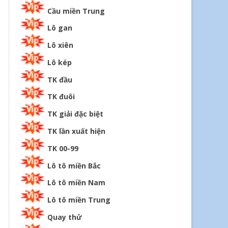
Cầu miền Trung
Lô gan
Lô xiên
Lô kép
TK đầu
TK đuôi
TK giải đặc biệt
TK lần xuất hiện
TK 00-99
Lô tô miền Bắc
Lô tô miền Nam
Lô tô miền Trung
Quay thử