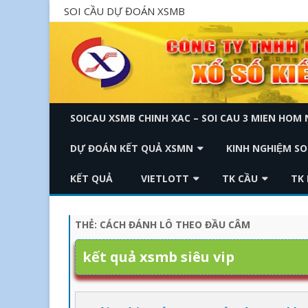
SOI CẦU DỰ ĐOÁN XSMB
SOICAU XSMB CHINH XAC – SOI CAU 3 MIEN HOM 
DỰ ĐOÁN KẾT QUẢ XSMN
KINH NGHIỆM SOI
CẦU BAO LÔ XSMN SIÊU VIP
KẾT QUẢ
VIETLOTT
TK CẦU
TK
CHIỀU NAY
XS MEGA 6/45
TK CẦU BẠCH THỦ (M
LÔ 
CẦU CẶP XÍU CHỦ XSMN SIÊU
THẺ:
CÁCH ĐÁNH LÔ THEO ĐẦU CÂM
XS MAX 4D
LẬT LIÊN TỤC (MB)
LÔ 
VIP CHIỀU NAY
kết quả xsmb siêu vip
POWER 6/55
VỀ CẢ CẶP (MB)
LÔ 
CẦU ĐẶC BIỆT XSMN SIÊU VIP
CHIỀU NAY
XS MAX 3D
VỀ NHIỀU NHÁY (MB)
TK 