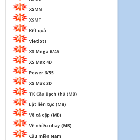
IP
CẦU LÔ 3 SỐ XSMT SIÊU VIP
XSMN
CHIỀU NAY
XSMT
ÊU
CẦU SỚ ĐẦU ĐUÔI GIẢI 8 XSMT
Kết quả
SIÊU VIP CHIỀU NAY
Vietlott
ÊU
CẦU SỚ ĐẦU ĐUÔI GIẢI ĐẶC
XS Mega 6/45
BIỆT XSMT SIÊU VIP CHIỀU NAY
XS Max 4D
MB
CẦU SONG THỦ LÔ XSMT SIÊU
Power 6/55
VIP CHIỀU NAY
XS Max 3D
CẦU XÍU CHỦ XSMT SIÊU VIP
TK Cầu Bạch thủ (MB)
CHIỀU NAY
Lật liên tục (MB)
Về cả cặp (MB)
Về nhiều nháy (MB)
Cầu miền Nam