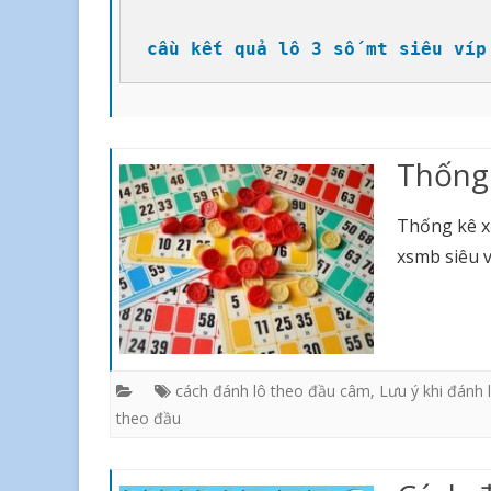
cầu kết quả lô 3 số mt siêu víp
Thống
Thống kê x
xsmb siêu v
cách đánh lô theo đầu câm
,
Lưu ý khi đánh
theo đầu