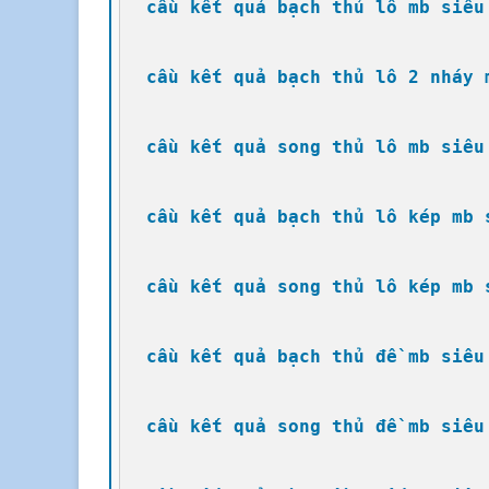
CẦU GIẢI TÁM XSMN SIÊU VIP
 cầu kết quả bạch thủ lô mb siêu
CẦU MIỀN NAM
TK 
CHIỀU NAY
CẦU MIỀN TRUNG
TK G
CẦU LÔ 3 SỐ XSMN SIÊU VIP
cầu kết quả bạch thủ lô 2 nháy 
CHIỀU NAY
TK 
CẦU SỚ ĐẦU ĐUÔI GIẢI 8 XSMN
cầu kết quả song thủ lô mb siêu
TK 0
SIÊU VIP CHIỀU NAY
CẦU SỚ ĐẦU ĐUÔI GIẢI ĐẶC
cầu kết quả bạch thủ lô kép mb 
BIỆT XSMN SIÊU VIP CHIỀU NAY
CẦU SONG THỦ LÔ XSMN SIÊU
cầu kết quả song thủ lô kép mb 
VIP CHIỀU NAY
CẦU XÍU CHỦ XSMN SIÊU VIP
cầu kết quả bạch thủ đề mb siêu
CHIỀU NAY
cầu kết quả song thủ đề mb siêu