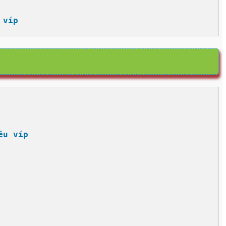
 víp
êu víp