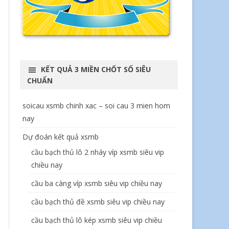
KẾT QUẢ 3 MIỀN CHỐT SỐ SIÊU
CHUẨN
soicau xsmb chinh xac – soi cau 3 mien hom
nay
Dự đoán kết quả xsmb
cầu bạch thủ lô 2 nháy víp xsmb siêu vip
chiều nay
cầu ba càng víp xsmb siêu vip chiều nay
cầu bạch thủ đề xsmb siêu vip chiều nay
cầu bạch thủ lô kép xsmb siêu vip chiều