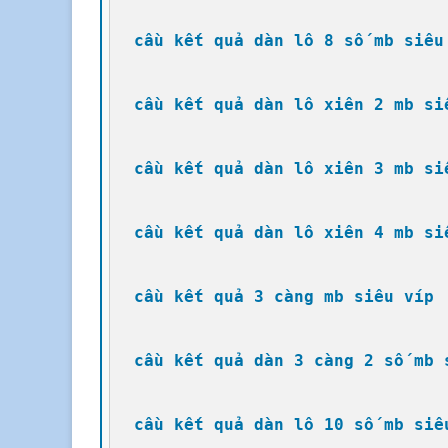
cầu kết quả dàn lô 8 số mb siêu
cầu kết quả dàn lô xiên 2 mb si
cầu kết quả dàn lô xiên 3 mb si
cầu kết quả dàn lô xiên 4 mb si
cầu kết quả 3 càng mb siêu víp
cầu kết quả dàn 3 càng 2 số mb 
cầu kết quả dàn lô 10 số mb siê