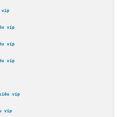
 víp
êu víp
êu víp
êu víp
siêu víp
u víp