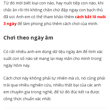
Từ đó mới biết loại con nào, hay nuôi tiếp con nào, khi
chắc ăn rồi thì không chần chừ đập ngay con bạch thủ
đã soi. Anh em có thể tham khảo thêm
cách bắt lô nuôi
3 ngày
để làm phong phú thêm cách chơi của mình.
Chơi theo ngày âm
Có rất nhiều anh em dùng dữ liệu ngày âm để tính xác
suất con số nào sẽ mang lại may mắn cho mình trong
ngày hôm nay.
Cách chơi này không phải tự nhiên mà có, nó cũng phải
trải qua nhiều nghiên cứu, nhiều thất bại của các anh
em chuyên gia trong nghề, để từ đó đúc kết ra được
công thức chuẩn xác nhất.