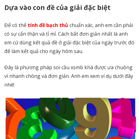
Dựa vào con đề của giải đặc biệt
Để có thể
tính đề bạch thủ
chuẩn xác, anh em cần phải
có sự cẩn thận và tỉ mỉ. Cách bắt đơn giản nhất là anh
em cứ dùng kết quả đề ở giải đặc biệt của ngày trước đó
để làm kết quả cho ngày hôm sau.
Đây là phương pháp soi cầu xsmb khá được ưa chuộng
vì nhanh chóng và đơn giản. Anh em xem ví dụ dưới đây
nhé!