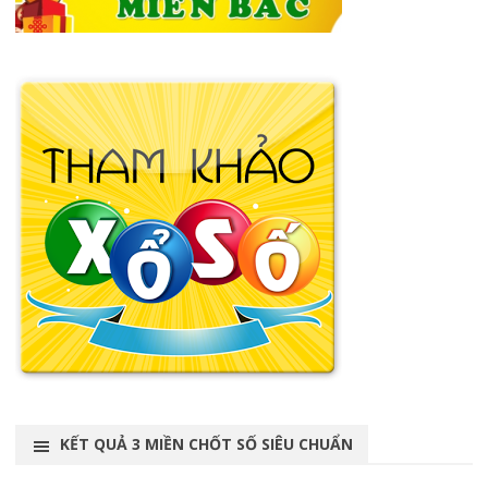
KẾT QUẢ 3 MIỀN CHỐT SỐ SIÊU CHUẨN