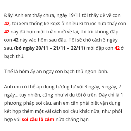
Đấy! Anh em thấy chưa, ngày 19/11 tôi thấy đề về con
42,
tôi xem thống kê kqxs ở nhiều kì trước nữa thấy con
42
này đã hơn một tuần mới về lại, thì tôi không đập
con
42
này vào hôm sau đâu. Tôi sẽ chờ cách 3 ngày
sau.
(bỏ ngày 20/11 – 21/11 – 22/11)
mới đập con
42
ở
bạch thủ.
Thế là hôm ấy ăn ngay con bạch thủ ngon lành.
Anh em có thể áp dụng tương tự với 3 ngày, 5 ngày, 7
ngày… tuy nhiên, cũng như ví dụ tôi ở trên. Đây chỉ là 1
phương pháp soi cầu, anh em cần phải biết vận dụng
kết hợp thêm một vài cách soi cầu khác nữa, như phối
hợp với
soi cầu lô câm
nữa chẳng hạn.