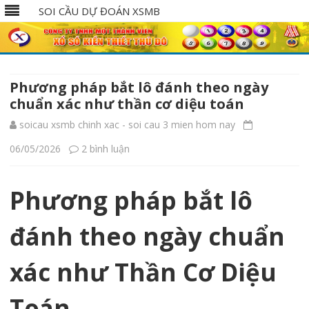
SOI CẦU DỰ ĐOÁN XSMB
Skip
to
content
Phương pháp bắt lô đánh theo ngày
chuẩn xác như thần cơ diệu toán
soicau xsmb chinh xac - soi cau 3 mien hom nay
ở
06/05/2026
2 bình luận
Phương
Phương pháp bắt lô
pháp
bắt
đánh theo ngày chuẩn
lô
xác như Thần Cơ Diệu
đánh
theo
Toán