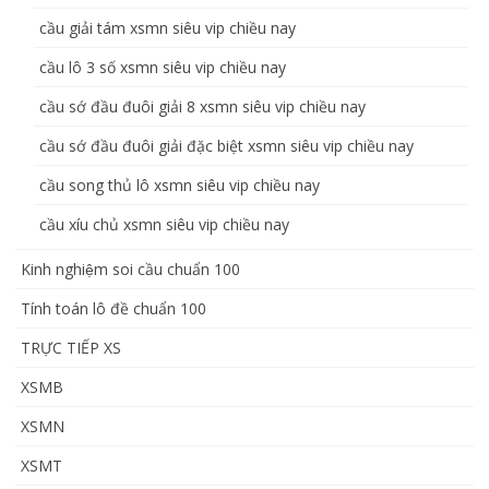
cầu giải tám xsmn siêu vip chiều nay
cầu lô 3 số xsmn siêu vip chiều nay
cầu sớ đầu đuôi giải 8 xsmn siêu vip chiều nay
cầu sớ đầu đuôi giải đặc biệt xsmn siêu vip chiều nay
cầu song thủ lô xsmn siêu vip chiều nay
cầu xíu chủ xsmn siêu vip chiều nay
Kinh nghiệm soi cầu chuẩn 100
Tính toán lô đề chuẩn 100
TRỰC TIẾP XS
XSMB
XSMN
XSMT