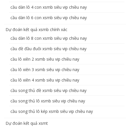
cầu dàn lô 4 con xsmb siêu vip chiều nay
cầu dàn lô 6 con xsmb siêu vip chiều nay
Dự đoán kết quả xsmb chính xác
cầu dàn lô 8 con xsmb siêu vip chiều nay
cầu đề đầu đuôi xsmb siêu vip chiều nay
cầu lô xiên 2 xsmb siêu vip chiều nay
cầu lô xiên 3 xsmb siêu vip chiều nay
cầu lô xiên 4 xsmb siêu vip chiều nay
cầu song thủ đề xsmb siêu vip chiều nay
cầu song thủ lô xsmb siêu vip chiều nay
cầu song thủ lô kép xsmb siêu vip chiều nay
Dự đoán kết quả xsmt