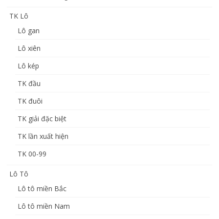
TK Lô
Lô gan
Lô xiên
Lô kép
TK đầu
TK đuôi
TK giải đặc biệt
TK lần xuất hiện
TK 00-99
Lô Tô
Lô tô miền Bắc
Lô tô miền Nam