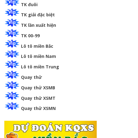
TK đuôi
TK giải đặc biệt
TK lần xuất hiện
TK 00-99
Lô tô miền Bắc
Lô tô miền Nam
Lô tô miền Trung
Quay thử
Quay thử XSMB
Quay thử XSMT
Quay thử XSMN