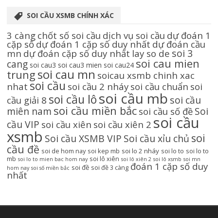
SOI CẦU XSMB CHÍNH XÁC
3 càng
chốt số soi cầu
dịch vụ soi cầu
dự đoán 1
cặp số
dự đoán 1 cặp số duy nhất
dự đoán cầu
soi 3
mn
dự đoán cặp số duy nhất
lay so de
soi cau mien
cang
soi cau3
soi cau3 mien
soi cau24
soi cau mn
trung
soicau xsmb chinh xac
soi cầu
nhat
soi cầu 2 nháy
soi cầu chuẩn
soi
soi cầu mb
soi cầu lô
soi cầu
cầu giải 8
soi cầu miền bắc
miên nam
Soi
soi cầu số đề
soi cầu
cầu VIP
soi cầu xiên
soi cầu xiên 2
xsmb
soi
Soi cầu XSMB VIP
Soi cầu xỉu chủ
cầu đề
soi de hom nay
soi kep mb
soi lo 2 nháy
soi lo to
soi lo to
mb
soi lô xiên
soi lo to mien bac hom nay
soi lô xiên 2
soi lô xsmb
soi mn
đoán 1 cặp số duy
soi đề
soi đề 3 càng
hom nay
soi số miền bắc
nhất