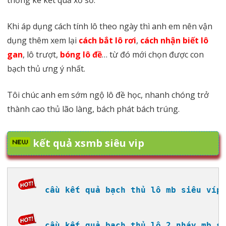
Khi áp dụng cách tính lô theo ngày thì anh em nên vận
dụng thêm xem lại
cách bắt lô rơi
,
cách nhận biết lô
gan
, lô trượt,
bóng lô đề
… từ đó mới chọn được con
bạch thủ ưng ý nhất.
Tôi chúc anh em sớm ngộ lô đề học, nhanh chóng trở
thành cao thủ lão làng, bách phát bách trúng.
kết quả xsmb siêu vip
 cầu kết quả bạch thủ lô mb siêu víp
cầu kết quả bạch thủ lô 2 nháy mb s