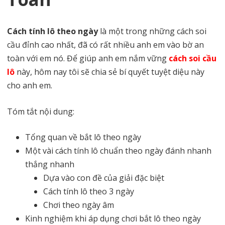
ngày
chuẩn
Cách tính lô theo ngày
là một trong những cách soi
xác
cầu đỉnh cao nhất, đã có rất nhiều anh em vào bờ an
toàn với em nó. Để giúp anh em nắm vững
cách soi cầu
như
lô
này, hôm nay tôi sẽ chia sẻ bí quyết tuyệt diệu này
thần
cho anh em.
cơ
Tóm tắt nội dung:
diệu
toán
Tổng quan về bắt lô theo ngày
Một vài cách tính lô chuẩn theo ngày đánh nhanh
thắng nhanh
Dựa vào con đề của giải đặc biệt
Cách tính lô theo 3 ngày
Chơi theo ngày âm
Kinh nghiệm khi áp dụng chơi bắt lô theo ngày