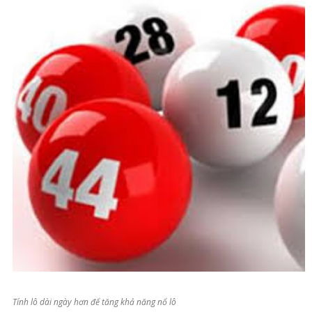
Tính lô dài ngày hơn để tăng khả năng nổ lô