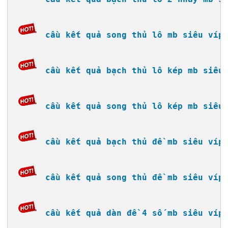
cầu kết quả song thủ lô mb siêu víp
cầu kết quả bạch thủ lô kép mb siêu
cầu kết quả song thủ lô kép mb siêu
cầu kết quả bạch thủ đề mb siêu víp
cầu kết quả song thủ đề mb siêu víp
cầu kết quả dàn đề 4 số mb siêu víp