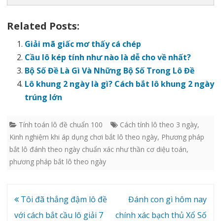
Related Posts:
Giải mã giấc mơ thấy cá chép
Cầu lô kép tính như nào là dễ cho về nhất?
Bộ Số Đề Là Gì Và Những Bộ Số Trong Lô Đề
Lô khung 2 ngày là gì? Cách bắt lô khung 2 ngày
trúng lớn
Tính toán lô đề chuẩn 100
Cách tính lô theo 3 ngày
,
Kinh nghiệm khi áp dụng chơi bắt lô theo ngày
,
Phương pháp
bắt lô đánh theo ngày chuẩn xác như thần cơ diệu toán
,
phương pháp bắt lô theo ngày
Điều
Tôi đã thắng đậm lô đề
Đánh con gì hôm nay
hướng
với cách bắt cầu lô giải 7
chính xác bạch thủ Xổ Số