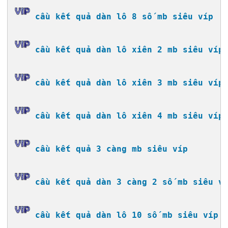
cầu kết quả dàn lô 8 số mb siêu víp
cầu kết quả dàn lô xiên 2 mb siêu víp
cầu kết quả dàn lô xiên 3 mb siêu víp
cầu kết quả dàn lô xiên 4 mb siêu víp
cầu kết quả 3 càng mb siêu víp
cầu kết quả dàn 3 càng 2 số mb siêu v
cầu kết quả dàn lô 10 số mb siêu víp