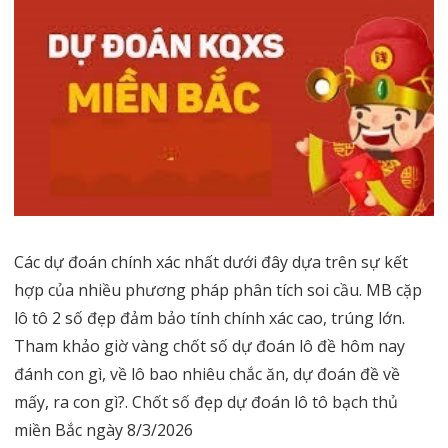
Các dự đoán chính xác nhất dưới đây dựa trên sự kết
hợp của nhiều phương pháp phân tích soi cầu. MB cặp
lô tô 2 số đẹp đảm bảo tính chính xác cao, trúng lớn.
Tham khảo giờ vàng chốt số dự đoán lô đề hôm nay
đánh con gì, về lô bao nhiêu chắc ăn, dự đoán đề về
mấy, ra con gì?. Chốt số đẹp dự đoán lô tô bạch thủ
miền Bắc ngày 8/3/2026