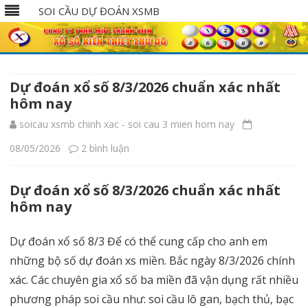
SOI CẦU DỰ ĐOÁN XSMB
Skip
to
content
Dự đoán xổ số 8/3/2026 chuẩn xác nhất
hôm nay
soicau xsmb chinh xac - soi cau 3 mien hom nay
ở
08/05/2026
2 bình luận
Dự
Dự đoán xổ số 8/3/2026 chuẩn xác nhất
đoán
hôm nay
xổ
Dự đoán xổ số 8/3 Để có thể cung cấp cho anh em
số
những bộ số dự đoán xs miền. Bắc ngày 8/3/2026 chính
8/3/2026
xác. Các chuyên gia xổ số ba miền đã vận dụng rất nhiều
chuẩn
phương pháp soi cầu như: soi cầu lô gan, bạch thủ, bạc