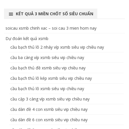
KẾT QUẢ 3 MIỀN CHỐT SỐ SIÊU CHUẨN
soicau xsmb chinh xac – soi cau 3 mien hom nay
Dự đoán kết quả xsmb
cầu bạch thủ lô 2 nháy víp xsmb siêu vip chiều nay
cầu ba càng víp xsmb siêu vip chiều nay
cầu bạch thủ đề xsmb siêu vip chiều nay
cầu bạch thủ lô kép xsmb siêu vip chiều nay
cầu bạch thủ lô xsmb siêu vip chiều nay
cầu cặp 3 càng víp xsmb siêu vip chiều nay
cầu dàn đề 4 con xsmb siêu vip chiều nay
cầu dàn đề 6 con xsmb siêu vip chiều nay