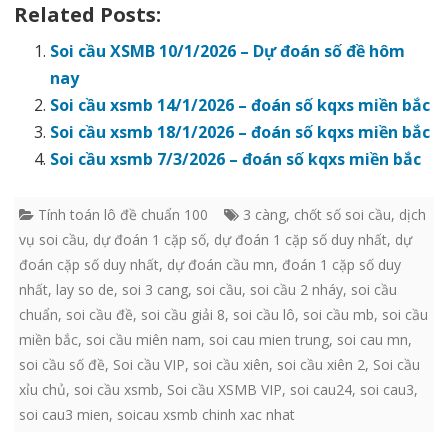
Related Posts:
Soi cầu XSMB 10/1/2026 – Dự đoán số đề hôm
nay
Soi cầu xsmb 14/1/2026 – đoán số kqxs miền bắc
Soi cầu xsmb 18/1/2026 – đoán số kqxs miền bắc
Soi cầu xsmb 7/3/2026 – đoán số kqxs miền bắc
Tính toán lô đề chuẩn 100
3 càng
,
chốt số soi cầu
,
dịch
vụ soi cầu
,
dự đoán 1 cặp số
,
dự đoán 1 cặp số duy nhất
,
dự
đoán cặp số duy nhất
,
dự đoán cầu mn
,
đoán 1 cặp số duy
nhất
,
lay so de
,
soi 3 cang
,
soi cầu
,
soi cầu 2 nháy
,
soi cầu
chuẩn
,
soi cầu đề
,
soi cầu giải 8
,
soi cầu lô
,
soi cầu mb
,
soi cầu
miền bắc
,
soi cầu miên nam
,
soi cau mien trung
,
soi cau mn
,
soi cầu số đề
,
Soi cầu VIP
,
soi cầu xiên
,
soi cầu xiên 2
,
Soi cầu
xỉu chủ
,
soi cầu xsmb
,
Soi cầu XSMB VIP
,
soi cau24
,
soi cau3
,
soi cau3 mien
,
soicau xsmb chinh xac nhat