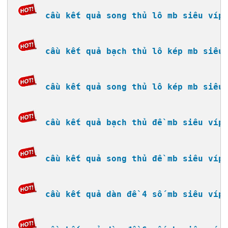
cầu kết quả song thủ lô mb siêu víp
cầu kết quả bạch thủ lô kép mb siêu
cầu kết quả song thủ lô kép mb siêu
cầu kết quả bạch thủ đề mb siêu víp
cầu kết quả song thủ đề mb siêu víp
cầu kết quả dàn đề 4 số mb siêu víp