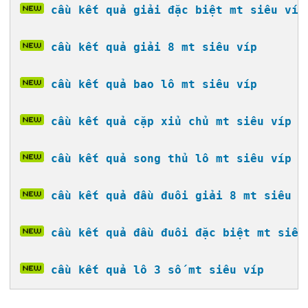
cầu kết quả giải đặc biệt mt siêu víp
cầu kết quả giải 8 mt siêu víp
cầu kết quả bao lô mt siêu víp
cầu kết quả cặp xỉu chủ mt siêu víp
cầu kết quả song thủ lô mt siêu víp
cầu kết quả đầu đuôi giải 8 mt siêu v
cầu kết quả đầu đuôi đặc biệt mt siêu
cầu kết quả lô 3 số mt siêu víp