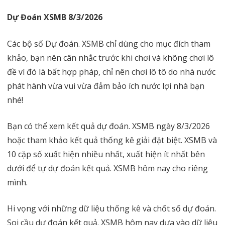
Dự Đoán XSMB 8/3/2026
Các bộ số Dự đoán. XSMB chỉ dùng cho mục đích tham
khảo, bạn nên cân nhắc trước khi chơi và không chơi lô
đề vì đó là bất hợp pháp, chỉ nên chơi lô tô do nhà nước
phát hành vừa vui vừa đảm bảo ích nước lợi nhà bạn
nhé!
Bạn có thể xem kết quả dự đoán. XSMB ngày 8/3/2026
hoặc tham khảo kết quả thống kê giải đặt biệt. XSMB và
10 cặp số xuất hiện nhiều nhất, xuất hiện ít nhất bên
dưới để tự dự đoán kết quả. XSMB hôm nay cho riêng
mình.
Hi vọng với những dữ liệu thống kê và chốt số dự đoán.
Soi cầu dự đoán kết quả. XSMB hôm nay dựa vào dữ liệu