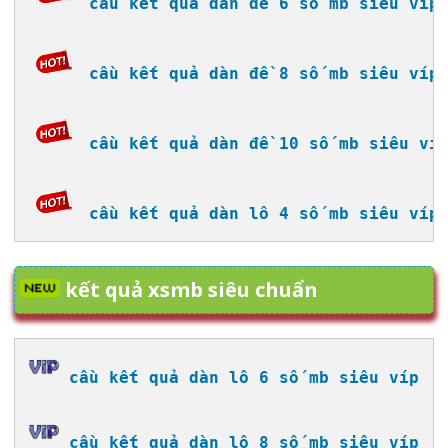
cầu kết quả dàn đề 6 số mb siêu víp
cầu kết quả dàn đề 8 số mb siêu víp
cầu kết quả dàn đề 10 số mb siêu ví
cầu kết quả dàn lô 4 số mb siêu víp
kết quả xsmb siêu chuẩn
cầu kết quả dàn lô 6 số mb siêu víp
cầu kết quả dàn lô 8 số mb siêu víp