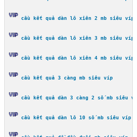
cầu kết quả dàn lô xiên 2 mb siêu víp
cầu kết quả dàn lô xiên 3 mb siêu víp
cầu kết quả dàn lô xiên 4 mb siêu víp
cầu kết quả 3 càng mb siêu víp
cầu kết quả dàn 3 càng 2 số mb siêu v
cầu kết quả dàn lô 10 số mb siêu víp