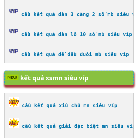
cầu kết quả dàn 3 càng 2 số mb siêu v
cầu kết quả dàn lô 10 số mb siêu víp
cầu kết quả đề đầu đuôi mb siêu víp
kết quả xsmn siêu víp
cầu kết quả xỉu chủ mn siêu víp
cầu kết quả giải đặc biệt mn siêu víp