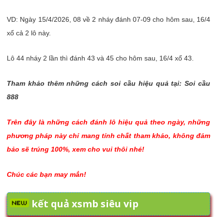
VD: Ngày 15/4/2026, 08 về 2 nháy đánh 07-09 cho hôm sau, 16/4
xổ cả 2 lô này.
Lô 44 nháy 2 lần thì đánh 43 và 45 cho hôm sau, 16/4 xổ 43.
Tham khảo thêm những cách soi cầu hiệu quả tại: Soi cầu
888
Trên đây là những cách đánh lô hiệu quả theo ngày, những
phương pháp này chỉ mang tính chất tham khảo, không đảm
bảo sẽ trúng 100%, xem cho vui thôi nhé!
Chúc các bạn may mắn!
kết quả xsmb siêu vip