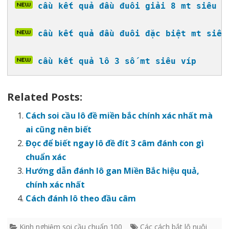
cầu kết quả đầu đuôi giải 8 mt siêu v
cầu kết quả đầu đuôi đặc biệt mt siêu
cầu kết quả lô 3 số mt siêu víp
Related Posts:
Cách soi cầu lô đề miền bắc chính xác nhất mà
ai cũng nên biết
Đọc để biết ngay lô đề đít 3 câm đánh con gì
chuẩn xác
Hướng dẫn đánh lô gan Miền Bắc hiệu quả,
chính xác nhất
Cách đánh lô theo đầu câm
Kinh nghiệm soi cầu chuẩn 100
Các cách bắt lô nuôi