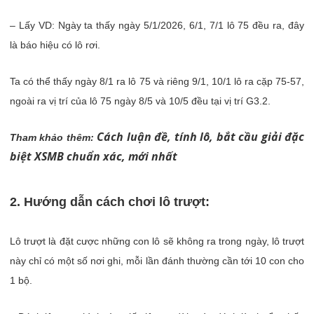
– Lấy VD: Ngày ta thấy ngày 5/1/2026, 6/1, 7/1 lô 75 đều ra, đây
là báo hiệu có lô rơi.
Ta có thể thấy ngày 8/1 ra lô 75 và riêng 9/1, 10/1 lô ra cặp 75-57,
ngoài ra vị trí của lô 75 ngày 8/5 và 10/5 đều tại vị trí G3.2.
Cách luận đề, tính lô, bắt cầu giải đặc
Tham khảo thêm:
biệt XSMB chuẩn xác, mới nhất
2. Hướng dẫn cách chơi lô trượt:
Lô trượt là đặt cược những con lô sẽ không ra trong ngày, lô trượt
này chỉ có một số nơi ghi, mỗi lần đánh thường cần tới 10 con cho
1 bộ.