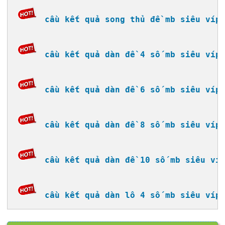
cầu kết quả song thủ đề mb siêu víp
cầu kết quả dàn đề 4 số mb siêu víp
cầu kết quả dàn đề 6 số mb siêu víp
cầu kết quả dàn đề 8 số mb siêu víp
cầu kết quả dàn đề 10 số mb siêu ví
cầu kết quả dàn lô 4 số mb siêu víp