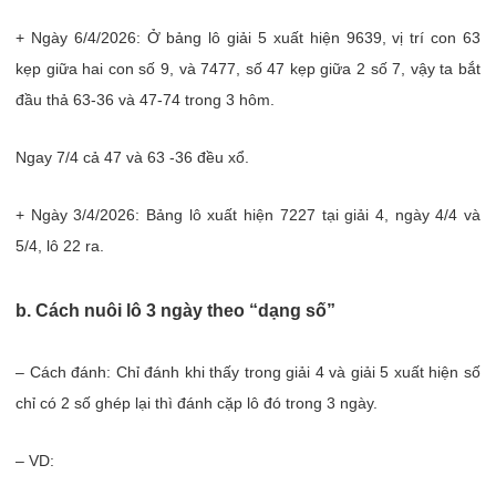
+ Ngày 6/4/2026: Ở bảng lô giải 5 xuất hiện 9639, vị trí con 63
kẹp giữa hai con số 9, và 7477, số 47 kẹp giữa 2 số 7, vậy ta bắt
đầu thả 63-36 và 47-74 trong 3 hôm.
Ngay 7/4 cả 47 và 63 -36 đều xổ.
+ Ngày 3/4/2026: Bảng lô xuất hiện 7227 tại giải 4, ngày 4/4 và
5/4, lô 22 ra.
b. Cách nuôi lô 3 ngày theo “dạng số”
– Cách đánh: Chỉ đánh khi thấy trong giải 4 và giải 5 xuất hiện số
chỉ có 2 số ghép lại thì đánh cặp lô đó trong 3 ngày.
– VD: