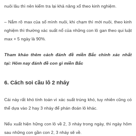
nuôi lâu thì nên kiểm tra lại khả năng xổ theo kinh nghiệm.
– Nắm rõ max của số mình nuôi, khi chạm thì mới nuôi, theo kinh
nghiệm thì thường xác suất nổ của những con lô gan theo qui luật
max + 5 ngày là 90%.
Tham khảo thêm cách đánh đề miền Bắc chính xác nhất
tại: Hôm nay đánh đề con gì miền Bắc
6. Cách soi cầu lô 2 nháy
Cái này rất khó tính toán vì xác suất trúng khó, tuy nhiên cũng có
thể dựa vào 2 hay 3 nháy để phán đoán lô khác.
Nếu xuất hiện hững con lô về 2, 3 nháy trong ngày, thì ngày hôm
sau những con gần con 2, 3 nháy sẽ về.