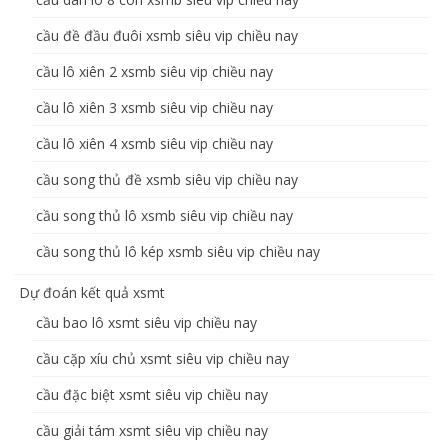
cầu đề đầu đuôi xsmb siêu vip chiều nay
cầu lô xiên 2 xsmb siêu vip chiều nay
cầu lô xiên 3 xsmb siêu vip chiều nay
cầu lô xiên 4 xsmb siêu vip chiều nay
cầu song thủ đề xsmb siêu vip chiều nay
cầu song thủ lô xsmb siêu vip chiều nay
cầu song thủ lô kép xsmb siêu vip chiều nay
Dự đoán kết quả xsmt
cầu bao lô xsmt siêu vip chiều nay
cầu cặp xíu chủ xsmt siêu vip chiều nay
cầu đặc biệt xsmt siêu vip chiều nay
cầu giải tám xsmt siêu vip chiều nay