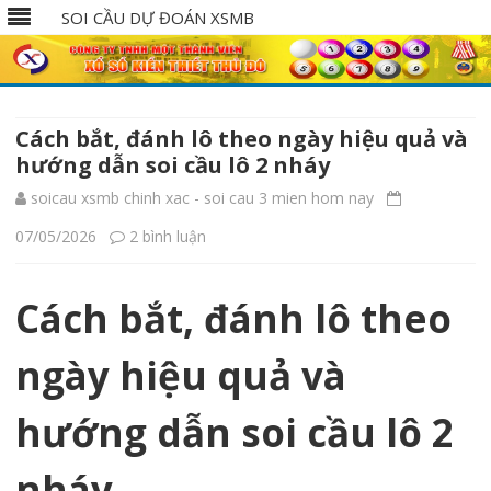
SOI CẦU DỰ ĐOÁN XSMB
Skip
to
content
Cách bắt, đánh lô theo ngày hiệu quả và
hướng dẫn soi cầu lô 2 nháy
soicau xsmb chinh xac - soi cau 3 mien hom nay
ở
07/05/2026
2 bình luận
Cách
Cách bắt, đánh lô theo
bắt,
đánh
ngày hiệu quả và
lô
hướng dẫn soi cầu lô 2
theo
ngày
nháy