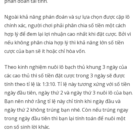
phán đoán tài tình.
Ngoài khả năng phán đoán và sự lựa chọn được cặp lô
chính xác, người chơi phải phân chia số tiền một cách
hợp lý để đem lại lợi nhuận cao nhất khi đặt cược. Bởi vì
nếu không phân chia hợp lý thì khả năng lớn số tiền
cược của bạn sẽ ít hoặc chỉ hòa vốn.
Theo kinh nghiệm nuôi lô bạch thủ khung 3 ngày của
các cao thủ thì số tiền đặt cược trong 3 ngày sẽ được
tính theo tỉ lệ là: 1:3:10. Tỉ lệ này tương xứng với số tiền
ngày đầu tiên, ngày thứ 2 và ngày thứ 3 nuôi lô của bạn.
Bạn nên nhớ rằng tỉ lệ này chỉ tính khi ngày đầu và
ngày thứ 2 không trúng bạn nhé. Còn nếu trúng ngay
trong ngày đầu tiên thì bạn lại tính toán để nuôi một
con số sinh lời khác.