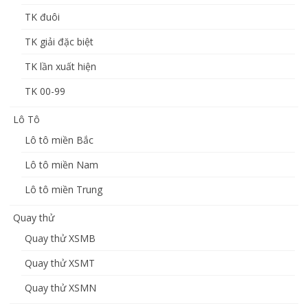
TK đuôi
TK giải đặc biệt
TK lần xuất hiện
TK 00-99
Lô Tô
Lô tô miền Bắc
Lô tô miền Nam
Lô tô miền Trung
Quay thử
Quay thử XSMB
Quay thử XSMT
Quay thử XSMN