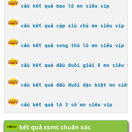
cầu kết quả bao lô mn siêu víp
cầu kết quả cặp xỉu chủ mn siêu víp
cầu kết quả song thủ lô mn siêu víp
cầu kết quả đầu đuôi giải 8 mn siêu v
cầu kết quả đầu đuôi đặc biệt mn siêu
cầu kết quả lô 3 số mn siêu víp
kết quả xsmt chuẩn xác