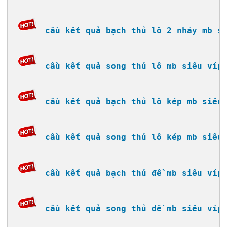
cầu kết quả bạch thủ lô 2 nháy mb s
cầu kết quả song thủ lô mb siêu víp
cầu kết quả bạch thủ lô kép mb siêu
cầu kết quả song thủ lô kép mb siêu
cầu kết quả bạch thủ đề mb siêu víp
cầu kết quả song thủ đề mb siêu víp