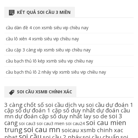
KẾT QUẢ SOI CẦU 3 MIỀN
cầu dàn đề 4 con xsmb siêu vip chiều nay
cầu lô xiên 4 xsmb siêu vip chiều nay
cầu cặp 3 càng víp xsmb siêu vip chiều nay
cầu bạch thủ lô kép xsmb siêu vip chiều nay
cầu bạch thủ lô 2 nháy víp xsmb siêu vip chiều nay
SOI CẦU XSMB CHÍNH XÁC
3 càng
chốt số soi cầu
dịch vụ soi cầu
dự đoán 1
cặp số
dự đoán 1 cặp số duy nhất
dự đoán cầu
soi 3
mn
dự đoán cặp số duy nhất
lay so de
soi cau mien
cang
soi cau3
soi cau3 mien
soi cau24
soi cau mn
trung
soicau xsmb chinh xac
soi cầu
nhat
soi cầu 2 nháy
soi cầu chuẩn
soi