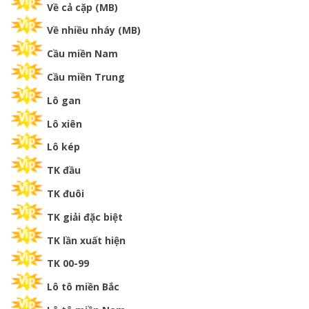
Về cả cặp (MB)
Về nhiều nháy (MB)
Cầu miền Nam
Cầu miền Trung
Lô gan
Lô xiên
Lô kép
TK đầu
TK đuôi
TK giải đặc biệt
TK lần xuất hiện
TK 00-99
Lô tô miền Bắc