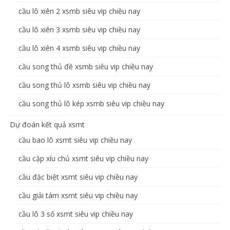
cầu lô xiên 2 xsmb siêu vip chiều nay
cầu lô xiên 3 xsmb siêu vip chiều nay
cầu lô xiên 4 xsmb siêu vip chiều nay
cầu song thủ đề xsmb siêu vip chiều nay
cầu song thủ lô xsmb siêu vip chiều nay
cầu song thủ lô kép xsmb siêu vip chiều nay
Dự đoán kết quả xsmt
cầu bao lô xsmt siêu vip chiều nay
cầu cặp xíu chủ xsmt siêu vip chiều nay
cầu đặc biệt xsmt siêu vip chiều nay
cầu giải tám xsmt siêu vip chiều nay
cầu lô 3 số xsmt siêu vip chiều nay