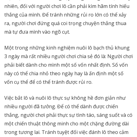
nhiên, đối với người chơi lô cần phải kìm hãm tính hiếu
thắng của mình. Để tránh những rủi ro lớn có thể xảy
ra, người chơi đứng quá coi trọng chuyện thắng thua
mà tự đưa mình vào ngõ cụt.
Một trong những kinh nghiệm nuôi lô bạch thủ khung
3 ngày mà rất nhiều người chơi chia sẻ đó là: Người chơi
phải biết dành cho mình một số vốn nhất định. Số vốn
này có thể chia nhỏ theo ngày hay là ấn định một số
vốn cụ thể để có thể tránh được rủi ro.
Việc bắt lô và nuôi lô thực sự không hề đơn giản như
nhiều người đã tưởng. Để có thể dành được chiến
thắng, người chơi phải thực sự tình táo, sáng suốt và có
một chiến thuật thông minh cho một chặng đường dài
trong tương lai. Tránh tuyệt đối việc đánh lô theo cảm