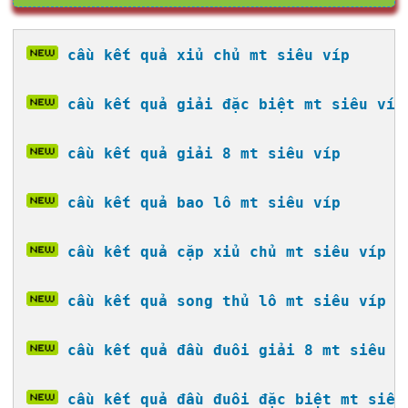
cầu kết quả xỉu chủ mt siêu víp
cầu kết quả giải đặc biệt mt siêu víp
cầu kết quả giải 8 mt siêu víp
cầu kết quả bao lô mt siêu víp
cầu kết quả cặp xỉu chủ mt siêu víp
cầu kết quả song thủ lô mt siêu víp
cầu kết quả đầu đuôi giải 8 mt siêu v
cầu kết quả đầu đuôi đặc biệt mt siêu