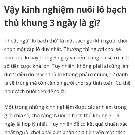
bạch
Vậy kinh nghiệm nuôi lô bạch
thủ
thủ khung 3 ngày là gì?
khung
3
Thuật ngữ “lô bạch thủ” là một cách gọi khi người chơi
ngày
chọn một cặp lô duy nhất. Thường thì người chơi sẽ
nuôi cặp lô này trong 3 ngày và nếu trúng họ sẽ có một
số tiền cược khá lớn. Tuy nhiên, không phải ai cũng làm
được điều đó. Bạch thủ lô không phải cứ nuôi, cứ đánh
là sẽ trúng mà còn cần ở người chơi sự tính toán. Cụ thể
như cách nuôi tiền để có lãi.
Một trong những kinh nghiệm được các anh em trong
giới chia sẻ, cho rằng: Nuôi lô bạch thủ khung 3 – 5
ngày là hợp lý nhất. Tuy nhiên để có kết quả chuẩn xác
nhất người chơi phải biết phân chia tiền vốn một cách