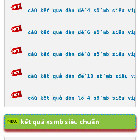
cầu kết quả dàn đề 4 số mb siêu víp
cầu kết quả dàn đề 6 số mb siêu víp
cầu kết quả dàn đề 8 số mb siêu víp
cầu kết quả dàn đề 10 số mb siêu ví
cầu kết quả dàn lô 4 số mb siêu víp
kết quả xsmb siêu chuẩn