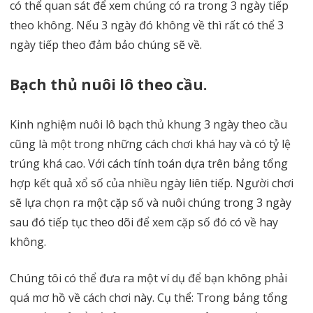
có thể quan sát để xem chúng có ra trong 3 ngày tiếp
theo không. Nếu 3 ngày đó không về thì rất có thể 3
ngày tiếp theo đảm bảo chúng sẽ về.
Bạch thủ nuôi lô theo cầu.
Kinh nghiệm nuôi lô bạch thủ khung 3 ngày theo cầu
cũng là một trong những cách chơi khá hay và có tỷ lệ
trúng khá cao. Với cách tính toán dựa trên bảng tổng
hợp kết quả xổ số của nhiều ngày liên tiếp. Người chơi
sẽ lựa chọn ra một cặp số và nuôi chúng trong 3 ngày
sau đó tiếp tục theo dõi để xem cặp số đó có về hay
không.
Chúng tôi có thể đưa ra một ví dụ để bạn không phải
quá mơ hồ về cách chơi này. Cụ thể: Trong bảng tổng