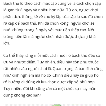
Bạch thủ lô theo cách max cặp cùng về là cách chọn cặp
lô gan từ 8 ngày và nhiều hơn nữa. Từ đó, người chơi
phân tích, thống kê về chu kỳ lặp của cặp lo sau đó chọn
ra cặp để bạch thủ. Khi đã chọn xong, người chơi sẽ
nuôi chúng trong 3 ngày với mức tiền thếp cao. Nếu
trúng, tiền lãi mà người chơi nhận được thực sự khá
lớn.
Có thể thấy rằng mỗi một cách nuôi lô bạch thủ đều có
ưu và nhược điểm. Tuy nhiên, điều này còn phụ thuộc
rất nhiều vào người chơi lô. Quan trọng là bản lĩnh cũng
như kinh nghiệm mà họ có. Chính điều này sẽ giúp họ
có hướng đi đúng và lựa chọn được cặp số phù hợp.
Tuy nhiên, đôi khi cũng cần có một chút sự may mắn
đúng không các bạn?