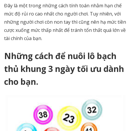
Đây là một trong những cách tính toán nhằm hạn chế
mức độ rủi ro cao nhất cho người chơi. Tuy nhiên, với
những người chơi còn non tay thì cũng nên hạ mức tiền
cược xuống mức thấp nhất để tránh tổn thất quá lớn về
tài chính của bạn.
Những cách để nuôi lô bạch
thủ khung 3 ngày tối ưu dành
cho bạn.