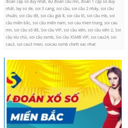
đoán cặp số duy nhất
,
dự đoán cầu mn
,
đoán 1 cặp số duy
nhất
,
lay so de
,
soi 3 cang
,
soi cầu
,
soi cầu 2 nháy
,
soi cầu
chuẩn
,
soi cầu đề
,
soi cầu giải 8
,
soi cầu lô
,
soi cầu mb
,
soi
cầu miền bắc
,
soi cầu miên nam
,
soi cau mien trung
,
soi cau
mn
,
soi cầu số đề
,
Soi cầu VIP
,
soi cầu xiên
,
soi cầu xiên 2
,
Soi
cầu xỉu chủ
,
soi cầu xsmb
,
Soi cầu XSMB VIP
,
soi cau24
,
soi
cau3
,
soi cau3 mien
,
soicau xsmb chinh xac nhat