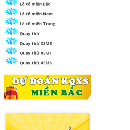
Lô tô miền Bắc
Lô tô miền Nam
Lô tô miền Trung
Quay thử
Quay thử XSMB
Quay thử XSMT
Quay thử XSMN