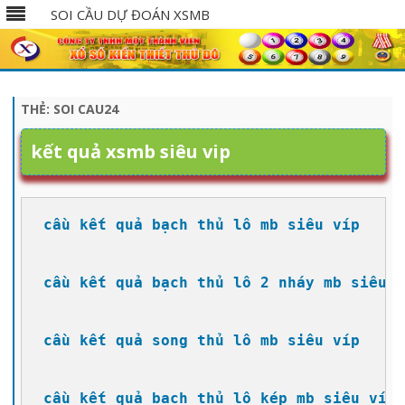
SOI CẦU DỰ ĐOÁN XSMB
Skip
to
content
THẺ:
SOI CAU24
kết quả xsmb siêu vip
 cầu kết quả bạch thủ lô mb siêu víp
cầu kết quả bạch thủ lô 2 nháy mb siêu v
cầu kết quả song thủ lô mb siêu víp
cầu kết quả bạch thủ lô kép mb siêu víp