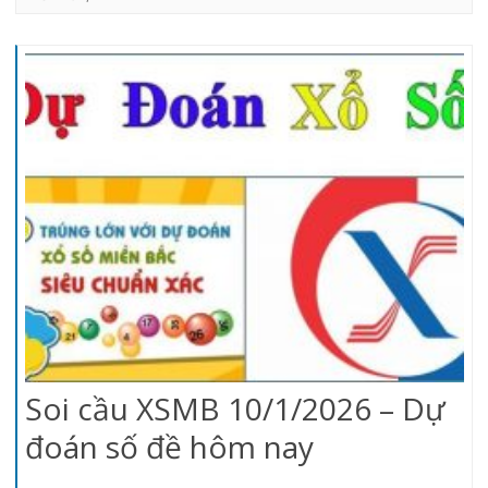
Soi cầu XSMB 10/1/2026 – Dự
đoán số đề hôm nay