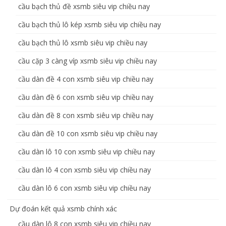
cầu bạch thủ đề xsmb siêu vip chiều nay
cầu bạch thủ lô kép xsmb siêu vip chiều nay
cầu bạch thủ lô xsmb siêu vip chiều nay
cầu cặp 3 càng víp xsmb siêu vip chiều nay
cầu dàn đề 4 con xsmb siêu vip chiều nay
cầu dàn đề 6 con xsmb siêu vip chiều nay
cầu dàn đề 8 con xsmb siêu vip chiều nay
cầu dàn đề 10 con xsmb siêu vip chiều nay
cầu dàn lô 10 con xsmb siêu vip chiều nay
cầu dàn lô 4 con xsmb siêu vip chiều nay
cầu dàn lô 6 con xsmb siêu vip chiều nay
Dự đoán kết quả xsmb chính xác
cầu dàn lô 8 con xsmb siêu vip chiều nay