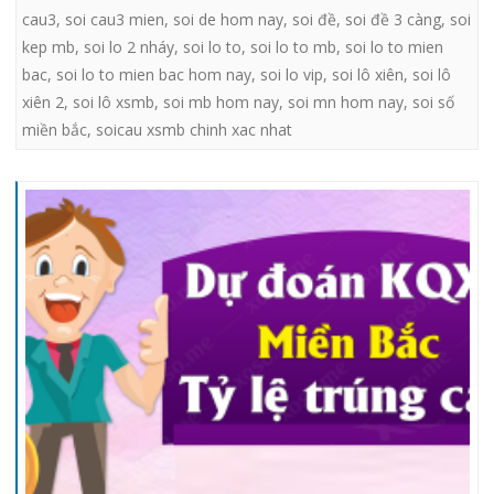
cau3
,
soi cau3 mien
,
soi de hom nay
,
soi đề
,
soi đề 3 càng
,
soi
kep mb
,
soi lo 2 nháy
,
soi lo to
,
soi lo to mb
,
soi lo to mien
bac
,
soi lo to mien bac hom nay
,
soi lo vip
,
soi lô xiên
,
soi lô
xiên 2
,
soi lô xsmb
,
soi mb hom nay
,
soi mn hom nay
,
soi số
miền bắc
,
soicau xsmb chinh xac nhat