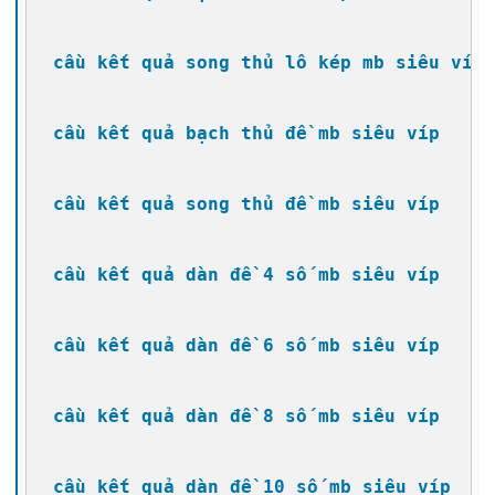
cầu kết quả song thủ lô kép mb siêu víp
cầu kết quả bạch thủ đề mb siêu víp
cầu kết quả song thủ đề mb siêu víp
cầu kết quả dàn đề 4 số mb siêu víp
cầu kết quả dàn đề 6 số mb siêu víp
cầu kết quả dàn đề 8 số mb siêu víp
cầu kết quả dàn đề 10 số mb siêu víp