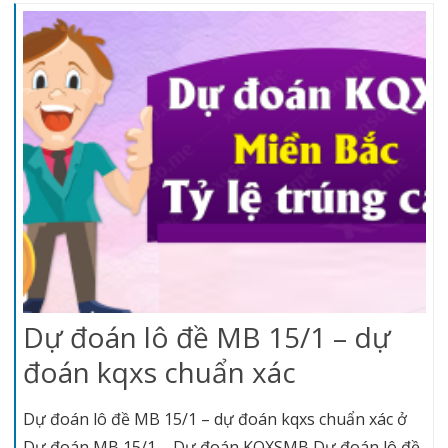
Dự đoán lô đề MB 15/1 – dự
đoán kqxs chuẩn xác
Dự đoán lô đề MB 15/1 – dự đoán kqxs chuẩn xác ở
Dự đoán MB 15/1 – Dự đoán KQXSMB Dự đoán lô đề