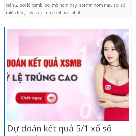
xiên 2
,
soi lô xsmb
,
soi mb hom nay
,
soi mn hom nay
,
soi số
miền bắc
,
soicau xsmb chinh xac nhat
Dự đoán kết quả 5/1 xổ số