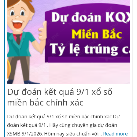
Dự đoán kết quả 9/1 xổ số
miền bắc chính xác
Dự đoán kết quả 9/1 xổ số miền bắc chính xác Dự
đoán kết quả 9/1 . Hãy cùng chuyên gia dự đoán
XSMB 9/1/2026. Hôm nay siêu chuẩn với…
Read more