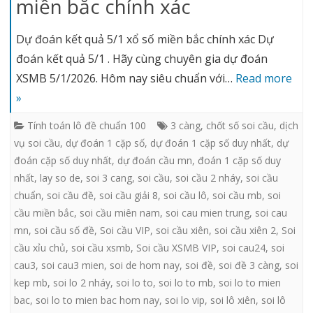
miền bắc chính xác
Dự đoán kết quả 5/1 xổ số miền bắc chính xác Dự
đoán kết quả 5/1 . Hãy cùng chuyên gia dự đoán
XSMB 5/1/2026. Hôm nay siêu chuẩn với…
Read more
»
Tính toán lô đề chuẩn 100
3 càng
,
chốt số soi cầu
,
dịch
vụ soi cầu
,
dự đoán 1 cặp số
,
dự đoán 1 cặp số duy nhất
,
dự
đoán cặp số duy nhất
,
dự đoán cầu mn
,
đoán 1 cặp số duy
nhất
,
lay so de
,
soi 3 cang
,
soi cầu
,
soi cầu 2 nháy
,
soi cầu
chuẩn
,
soi cầu đề
,
soi cầu giải 8
,
soi cầu lô
,
soi cầu mb
,
soi
cầu miền bắc
,
soi cầu miên nam
,
soi cau mien trung
,
soi cau
mn
,
soi cầu số đề
,
Soi cầu VIP
,
soi cầu xiên
,
soi cầu xiên 2
,
Soi
cầu xỉu chủ
,
soi cầu xsmb
,
Soi cầu XSMB VIP
,
soi cau24
,
soi
cau3
,
soi cau3 mien
,
soi de hom nay
,
soi đề
,
soi đề 3 càng
,
soi
kep mb
,
soi lo 2 nháy
,
soi lo to
,
soi lo to mb
,
soi lo to mien
bac
,
soi lo to mien bac hom nay
,
soi lo vip
,
soi lô xiên
,
soi lô