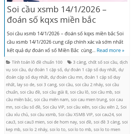
Soi cầu xsmb 14/1/2026 –
đoán số kqxs miền bắc
Soi cầu xsmb 14/1/2026 – đoán số kqxs miền bắc Soi
cầu xsmb 14/1/2026 cung cấp chính xác và sớm nhất
kết quả dự đoán xổ số Miền Bắc cùng…
Read more »
Tính toán lô đề chuẩn 100
3 càng
,
chốt số soi cầu
,
dịch
vụ soi cầu
,
dự đoán 1 cặp số
,
dự đoán 1 cặp số duy nhất
,
dự
đoán cặp số duy nhất
,
dự đoán cầu mn
,
đoán 1 cặp số duy
nhất
,
lay so de
,
soi 3 cang
,
soi cầu
,
soi cầu 2 nháy
,
soi cầu
chuẩn
,
soi cầu đề
,
soi cầu giải 8
,
soi cầu lô
,
soi cầu mb
,
soi
cầu miền bắc
,
soi cầu miên nam
,
soi cau mien trung
,
soi cau
mn
,
soi cầu số đề
,
Soi cầu VIP
,
soi cầu xiên
,
soi cầu xiên 2
,
Soi
cầu xỉu chủ
,
soi cầu xsmb
,
Soi cầu XSMB VIP
,
soi cau24
,
soi
cau3
,
soi cau3 mien
,
soi de hom nay
,
soi đề
,
soi đề 3 càng
,
soi
kep mb
,
soi lo 2 nháy
,
soi lo to
,
soi lo to mb
,
soi lo to mien