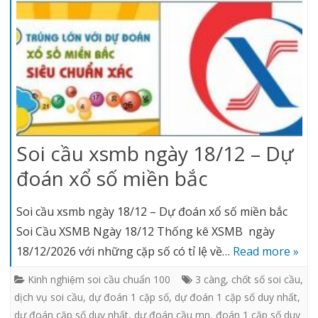
Soi cầu xsmb ngày 18/12 – Dự
đoán xổ số miền bắc
Soi cầu xsmb ngày 18/12 – Dự đoán xổ số miền bắc
Soi Cầu XSMB Ngày 18/12 Thống kê XSMB ngày
18/12/2026 với những cặp số có tỉ lệ về…
Read more »
Kinh nghiệm soi cầu chuẩn 100
3 càng
,
chốt số soi cầu
,
dịch vụ soi cầu
,
dự đoán 1 cặp số
,
dự đoán 1 cặp số duy nhất
,
dự đoán cặp số duy nhất
,
dự đoán cầu mn
,
đoán 1 cặp số duy