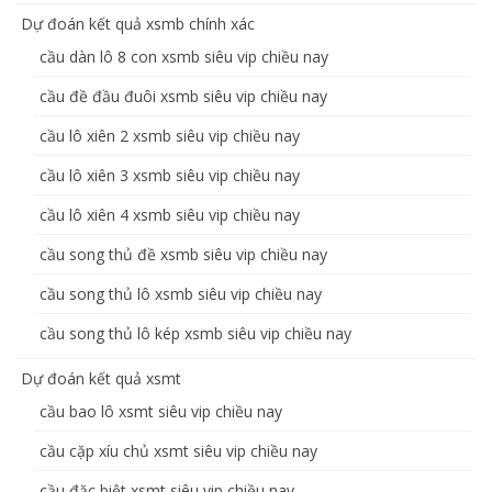
Dự đoán kết quả xsmb chính xác
cầu dàn lô 8 con xsmb siêu vip chiều nay
cầu đề đầu đuôi xsmb siêu vip chiều nay
cầu lô xiên 2 xsmb siêu vip chiều nay
cầu lô xiên 3 xsmb siêu vip chiều nay
cầu lô xiên 4 xsmb siêu vip chiều nay
cầu song thủ đề xsmb siêu vip chiều nay
cầu song thủ lô xsmb siêu vip chiều nay
cầu song thủ lô kép xsmb siêu vip chiều nay
Dự đoán kết quả xsmt
cầu bao lô xsmt siêu vip chiều nay
cầu cặp xíu chủ xsmt siêu vip chiều nay
cầu đặc biệt xsmt siêu vip chiều nay