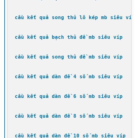
cầu kết quả song thủ lô kép mb siêu víp
cầu kết quả bạch thủ đề mb siêu víp
cầu kết quả song thủ đề mb siêu víp
cầu kết quả dàn đề 4 số mb siêu víp
cầu kết quả dàn đề 6 số mb siêu víp
cầu kết quả dàn đề 8 số mb siêu víp
cầu kết quả dàn đề 10 số mb siêu víp