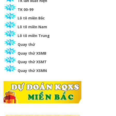
TK lần xuất hiện
TK 00-99
Lô tô miền Bắc
Lô tô miền Nam
Lô tô miền Trung
Quay thử
Quay thử XSMB
Quay thử XSMT
Quay thử XSMN