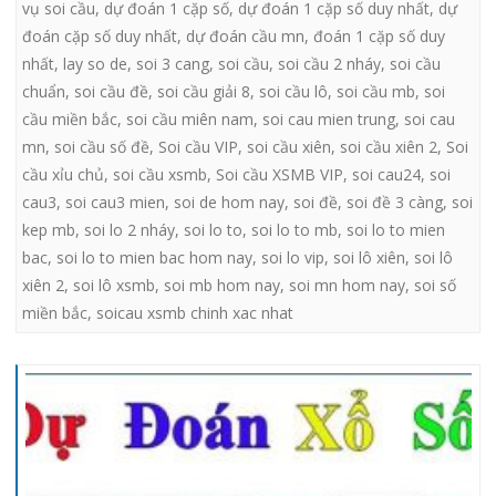
vụ soi cầu
,
dự đoán 1 cặp số
,
dự đoán 1 cặp số duy nhất
,
dự
đoán cặp số duy nhất
,
dự đoán cầu mn
,
đoán 1 cặp số duy
nhất
,
lay so de
,
soi 3 cang
,
soi cầu
,
soi cầu 2 nháy
,
soi cầu
chuẩn
,
soi cầu đề
,
soi cầu giải 8
,
soi cầu lô
,
soi cầu mb
,
soi
cầu miền bắc
,
soi cầu miên nam
,
soi cau mien trung
,
soi cau
mn
,
soi cầu số đề
,
Soi cầu VIP
,
soi cầu xiên
,
soi cầu xiên 2
,
Soi
cầu xỉu chủ
,
soi cầu xsmb
,
Soi cầu XSMB VIP
,
soi cau24
,
soi
cau3
,
soi cau3 mien
,
soi de hom nay
,
soi đề
,
soi đề 3 càng
,
soi
kep mb
,
soi lo 2 nháy
,
soi lo to
,
soi lo to mb
,
soi lo to mien
bac
,
soi lo to mien bac hom nay
,
soi lo vip
,
soi lô xiên
,
soi lô
xiên 2
,
soi lô xsmb
,
soi mb hom nay
,
soi mn hom nay
,
soi số
miền bắc
,
soicau xsmb chinh xac nhat