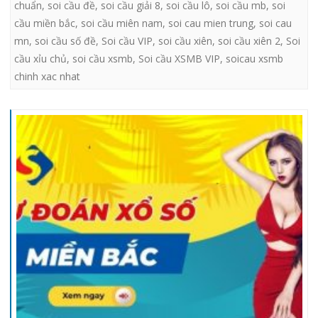
chuẩn
,
soi cầu đề
,
soi cầu giải 8
,
soi cầu lô
,
soi cầu mb
,
soi
cầu miền bắc
,
soi cầu miên nam
,
soi cau mien trung
,
soi cau
mn
,
soi cầu số đề
,
Soi cầu VIP
,
soi cầu xiên
,
soi cầu xiên 2
,
Soi
cầu xỉu chủ
,
soi cầu xsmb
,
Soi cầu XSMB VIP
,
soicau xsmb
chinh xac nhat