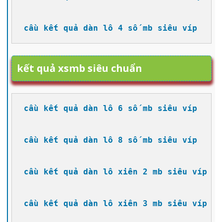
cầu kết quả dàn lô 4 số mb siêu víp
kết quả xsmb siêu chuẩn
cầu kết quả dàn lô 6 số mb siêu víp
cầu kết quả dàn lô 8 số mb siêu víp
cầu kết quả dàn lô xiên 2 mb siêu víp
cầu kết quả dàn lô xiên 3 mb siêu víp