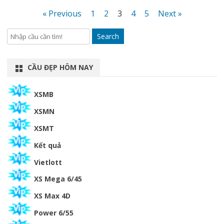
Điều
« Previous
1
2
3
4
5
Next »
hướng
Search
bài
viết
CẦU ĐẸP HÔM NAY
XSMB
XSMN
XSMT
Kết quả
Vietlott
XS Mega 6/45
XS Max 4D
Power 6/55