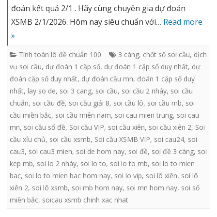
đoán kết quả 2/1 . Hãy cùng chuyên gia dự đoán
XSMB 2/1/2026. Hôm nay siêu chuẩn với…
Read more
»
Tính toán lô đề chuẩn 100
3 càng
,
chốt số soi cầu
,
dịch
vụ soi cầu
,
dự đoán 1 cặp số
,
dự đoán 1 cặp số duy nhất
,
dự
đoán cặp số duy nhất
,
dự đoán cầu mn
,
đoán 1 cặp số duy
nhất
,
lay so de
,
soi 3 cang
,
soi cầu
,
soi cầu 2 nháy
,
soi cầu
chuẩn
,
soi cầu đề
,
soi cầu giải 8
,
soi cầu lô
,
soi cầu mb
,
soi
cầu miền bắc
,
soi cầu miên nam
,
soi cau mien trung
,
soi cau
mn
,
soi cầu số đề
,
Soi cầu VIP
,
soi cầu xiên
,
soi cầu xiên 2
,
Soi
cầu xỉu chủ
,
soi cầu xsmb
,
Soi cầu XSMB VIP
,
soi cau24
,
soi
cau3
,
soi cau3 mien
,
soi de hom nay
,
soi đề
,
soi đề 3 càng
,
soi
kep mb
,
soi lo 2 nháy
,
soi lo to
,
soi lo to mb
,
soi lo to mien
bac
,
soi lo to mien bac hom nay
,
soi lo vip
,
soi lô xiên
,
soi lô
xiên 2
,
soi lô xsmb
,
soi mb hom nay
,
soi mn hom nay
,
soi số
miền bắc
,
soicau xsmb chinh xac nhat