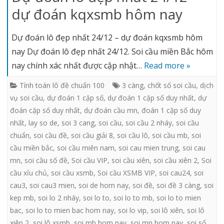
dự đoán kqxsmb hôm nay
Dự đoán lô đẹp nhất 24/12 – dự đoán kqxsmb hôm
nay Dự đoán lô đẹp nhất 24/12. Soi cầu miền Bắc hôm
nay chính xác nhất được cập nhật…
Read more »
Tính toán lô đề chuẩn 100
3 càng
,
chốt số soi cầu
,
dịch
vụ soi cầu
,
dự đoán 1 cặp số
,
dự đoán 1 cặp số duy nhất
,
dự
đoán cặp số duy nhất
,
dự đoán cầu mn
,
đoán 1 cặp số duy
nhất
,
lay so de
,
soi 3 cang
,
soi cầu
,
soi cầu 2 nháy
,
soi cầu
chuẩn
,
soi cầu đề
,
soi cầu giải 8
,
soi cầu lô
,
soi cầu mb
,
soi
cầu miền bắc
,
soi cầu miên nam
,
soi cau mien trung
,
soi cau
mn
,
soi cầu số đề
,
Soi cầu VIP
,
soi cầu xiên
,
soi cầu xiên 2
,
Soi
cầu xỉu chủ
,
soi cầu xsmb
,
Soi cầu XSMB VIP
,
soi cau24
,
soi
cau3
,
soi cau3 mien
,
soi de hom nay
,
soi đề
,
soi đề 3 càng
,
soi
kep mb
,
soi lo 2 nháy
,
soi lo to
,
soi lo to mb
,
soi lo to mien
bac
,
soi lo to mien bac hom nay
,
soi lo vip
,
soi lô xiên
,
soi lô
xiên 2
,
soi lô xsmb
,
soi mb hom nay
,
soi mn hom nay
,
soi số