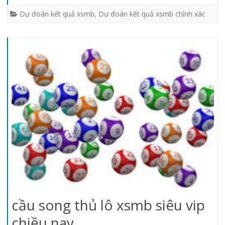
Dự đoán kết quả xsmb
,
Dự đoán kết quả xsmb chính xác
cầu song thủ lô xsmb siêu vip
chiều nay