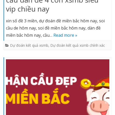
vip chiều nay
xin số đề 3 miền, dự đoán đề miền bắc hôm nay, soi
cầu de hôm nay, soi đề miền bắc hôm nay, dàn đề
miền bắc hôm nay, cầu…
Read more »
Dự đoán kết quả xsmb
,
Dự đoán kết quả xsmb chính xác