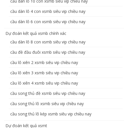
cầu dàn lô 10 con xsmb siêu vip chiều nay
cầu dàn lô 4 con xsmb siêu vip chiều nay
cầu dàn lô 6 con xsmb siêu vip chiều nay
Dự đoán kết quả xsmb chính xác
cầu dàn lô 8 con xsmb siêu vip chiều nay
cầu đề đầu đuôi xsmb siêu vip chiều nay
cầu lô xiên 2 xsmb siêu vip chiều nay
cầu lô xiên 3 xsmb siêu vip chiều nay
cầu lô xiên 4 xsmb siêu vip chiều nay
cầu song thủ đề xsmb siêu vip chiều nay
cầu song thủ lô xsmb siêu vip chiều nay
cầu song thủ lô kép xsmb siêu vip chiều nay
Dự đoán kết quả xsmt