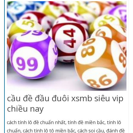
cầu đề đầu đuôi xsmb siêu vip
chiều nay
cách tính lô đề chuẩn nhất, tính đề miền bắc, tính lô
chuẩn, cách tính lô tô miền bắc, cách soi cầu, đánh đề