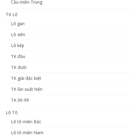
Cầu miền Trung
TK Lô
Lô gan
Lô xiên
Lô kép
TK đầu
TK đuôi
TK giải đặc biệt
TK lần xuất hiện
TK 00-99
Lô Tô
Lô tô miền Bắc
Lô tô miền Nam