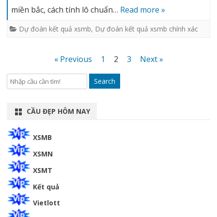
miền bắc, cách tính lô chuẩn…
Read more »
Dự đoán kết quả xsmb
,
Dự đoán kết quả xsmb chính xác
Điều
« Previous
1
2
3
Next »
hướng
Search
bài
viết
CẦU ĐẸP HÔM NAY
XSMB
XSMN
XSMT
Kết quả
Vietlott