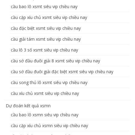
cầu bao lô xsmt siêu vip chiều nay
cầu cặp xíu chủ xsmt siêu vip chiều nay
cầu đặc biệt xsmt siêu vip chiều nay
cầu giải tám xsmt siêu vip chiều nay
cầu lô 3 số xsmt siêu vip chiều nay
cầu sớ đầu đuôi giải 8 xsmt siêu vip chiều nay
cầu sớ đầu đuôi giải đặc biệt xsmt siêu vip chiều nay
cầu song thủ lô xsmt siêu vip chiều nay
cầu xíu chủ xsmt siêu vip chiều nay
Dự đoán kết quả xsmn
cầu bao lô xsmn siêu vip chiều nay
cầu cặp xíu chủ xsmn siêu vip chiều nay