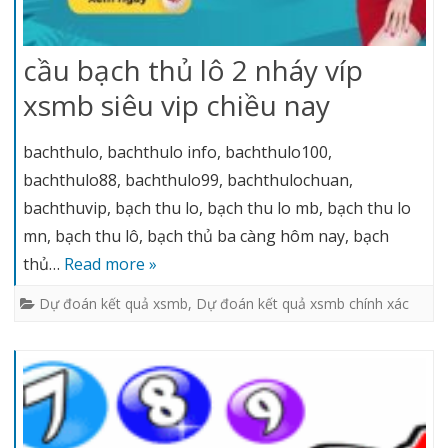
cầu bạch thủ lô 2 nháy víp
xsmb siêu vip chiều nay
bachthulo, bachthulo info, bachthulo100,
bachthulo88, bachthulo99, bachthulochuan,
bachthuvip, bạch thu lo, bạch thu lo mb, bạch thu lo
mn, bạch thu lô, bạch thủ ba càng hôm nay, bạch
thủ…
Read more »
Dự đoán kết quả xsmb
,
Dự đoán kết quả xsmb chính xác