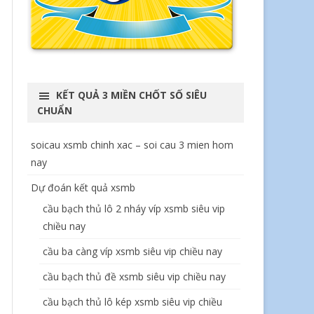
KẾT QUẢ 3 MIỀN CHỐT SỐ SIÊU
CHUẨN
soicau xsmb chinh xac – soi cau 3 mien hom
nay
Dự đoán kết quả xsmb
cầu bạch thủ lô 2 nháy víp xsmb siêu vip
chiều nay
cầu ba càng víp xsmb siêu vip chiều nay
cầu bạch thủ đề xsmb siêu vip chiều nay
cầu bạch thủ lô kép xsmb siêu vip chiều