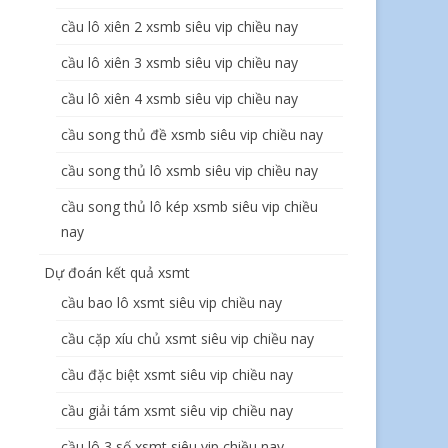
cầu lô xiên 2 xsmb siêu vip chiều nay
cầu lô xiên 3 xsmb siêu vip chiều nay
cầu lô xiên 4 xsmb siêu vip chiều nay
cầu song thủ đề xsmb siêu vip chiều nay
cầu song thủ lô xsmb siêu vip chiều nay
cầu song thủ lô kép xsmb siêu vip chiều
nay
Dự đoán kết quả xsmt
cầu bao lô xsmt siêu vip chiều nay
cầu cặp xíu chủ xsmt siêu vip chiều nay
cầu đặc biệt xsmt siêu vip chiều nay
cầu giải tám xsmt siêu vip chiều nay
cầu lô 3 số xsmt siêu vip chiều nay