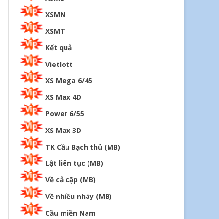
IP
CẦU LÔ 3 SỐ XSMT SIÊU VIP
XSMN
CHIỀU NAY
XSMT
ÊU
CẦU SỚ ĐẦU ĐUÔI GIẢI 8 XSMT
Kết quả
SIÊU VIP CHIỀU NAY
Vietlott
ÊU
CẦU SỚ ĐẦU ĐUÔI GIẢI ĐẶC
XS Mega 6/45
BIỆT XSMT SIÊU VIP CHIỀU NAY
XS Max 4D
MB
CẦU SONG THỦ LÔ XSMT SIÊU
Power 6/55
VIP CHIỀU NAY
XS Max 3D
CẦU XÍU CHỦ XSMT SIÊU VIP
TK Cầu Bạch thủ (MB)
CHIỀU NAY
Lật liên tục (MB)
Về cả cặp (MB)
Về nhiều nháy (MB)
Cầu miền Nam