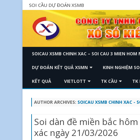
SOI CẦU DỰ ĐOÁN XSMB
SOICAU XSMB CHINH XAC – SOI CAU 3 MIEN HOM 
DỰ ĐOÁN KẾT QUẢ XSMN
KINH NGHIỆM SOI
CẦU BAO LÔ XSMN SIÊU VIP
KẾT QUẢ
VIETLOTT
TK CẦU
TK
CHIỀU NAY
XS MEGA 6/45
TK CẦU BẠCH THỦ (M
LÔ 
CẦU CẶP XÍU CHỦ XSMN SIÊU
AUTHOR ARCHIVES:
SOICAU XSMB CHINH XAC - S
XS MAX 4D
LẬT LIÊN TỤC (MB)
LÔ 
VIP CHIỀU NAY
Soi dàn đề miền bắc hôm 
POWER 6/55
VỀ CẢ CẶP (MB)
LÔ 
CẦU ĐẶC BIỆT XSMN SIÊU VIP
CHIỀU NAY
xác ngày 21/03/2026
XS MAX 3D
VỀ NHIỀU NHÁY (MB)
TK 