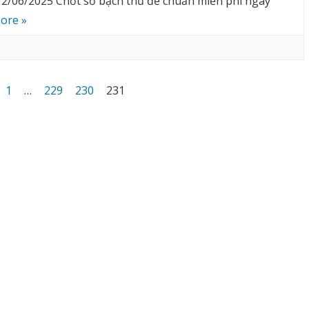
 12/06/2025 Chốt số bạch thủ đề chuẩn miễn phí ngày
ore »
1
…
229
230
231